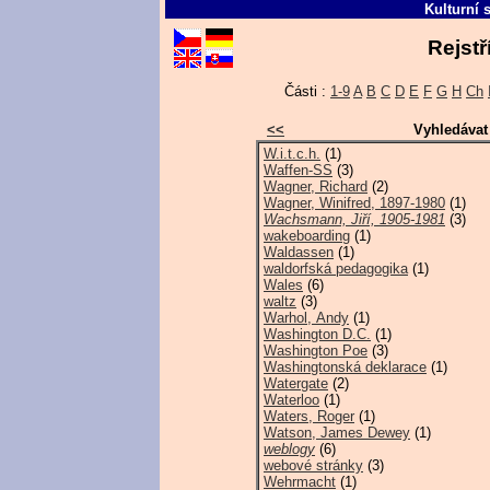
Kulturní 
Rejstř
Části :
1-9
A
B
C
D
E
F
G
H
Ch
<<
Vyhledávat
W.i.t.c.h.
(1)
Waffen-SS
(3)
Wagner, Richard
(2)
Wagner, Winifred, 1897-1980
(1)
Wachsmann, Jiří, 1905-1981
(3)
wakeboarding
(1)
Waldassen
(1)
waldorfská pedagogika
(1)
Wales
(6)
waltz
(3)
Warhol, Andy
(1)
Washington D.C.
(1)
Washington Poe
(3)
Washingtonská deklarace
(1)
Watergate
(2)
Waterloo
(1)
Waters, Roger
(1)
Watson, James Dewey
(1)
weblogy
(6)
webové stránky
(3)
Wehrmacht
(1)