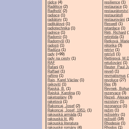
rádce
(4)
resilience
(1)
Radětice
(2)
restaurace
(1)
Radhošť
(2)
restaurátorství
radiace
(1)
restaurátoři
radiátory
(1)
restaurování
(1
radikálové
(1)
Reswell
(1)
radiotechnika
(1)
retardace
(1)
radnice
(1)
Réti, Richard
(
Radomír
(1)
retinitida
(1)
Radomyšl
(1)
Retková, Mari
radosti
(1)
rétorika
(3)
Radůza
(1)
retrívr
(1)
rady
(>99)
retrívři
(1)
rady na cesty
(1)
Rettigová, M.D
RAF
retušování
(1)
Rafani
(1)
Reuter, Paul J
Raffael
(1)
reveň
(1)
rafting
(1)
revmatismus
(
Rais, Karel Václav
(1)
revoluce
(27)
rajkovití
(1)
Rex
(3)
Rajská, B.
(1)
Reynek, Bohu
Rajská, Karolina
(1)
rezervace
(3)
raketoplány
(3)
Rezeš, Alexan
raketová
(1)
rezistory
(1)
Rakoncaj, Josef
(2)
rezonance
(1)
Rakoncaj, Josef, 1951-
(1)
režim
(1)
rakouská armáda
(1)
režisérky
(1)
rakouská lit.
(6)
režiséři
(18)
rakouská literatura
Rhodesie
(1)
rakouské romány
(4)
Rhodos
(1)