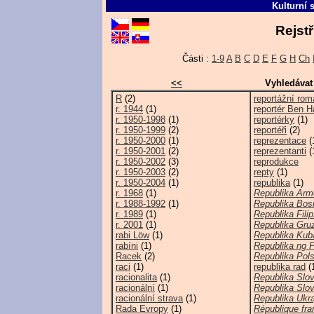
Kulturní 
Rejstř
Části :
1-9
A
B
C
D
E
F
G
H
Ch
<<
Vyhledávat
R
(2)
reportážní ro
r. 1944
(1)
reportér Ben 
r. 1950-1998
(1)
reportérky
(1)
r. 1950-1999
(2)
reportéři
(2)
r. 1950-2000
(1)
reprezentace
(
r. 1950-2001
(2)
reprezentanti
(
r. 1950-2002
(3)
reprodukce
r. 1950-2003
(2)
repty
(1)
r. 1950-2004
(1)
republika
(1)
r. 1968
(1)
Republika Arm
r. 1988-1992
(1)
Republika Bosn
r. 1989
(1)
Republika Filip
r. 2001
(1)
Republika Gru
rabi Löw
(1)
Republika Kub
rabíni
(1)
Republika ng P
Racek
(2)
Republika Pol
raci
(1)
republika rad
(
racionalita
(1)
Republika Slov
racionální
(1)
Republika Slo
racionální strava
(1)
Republika Ukra
Rada Evropy
(1)
République fra