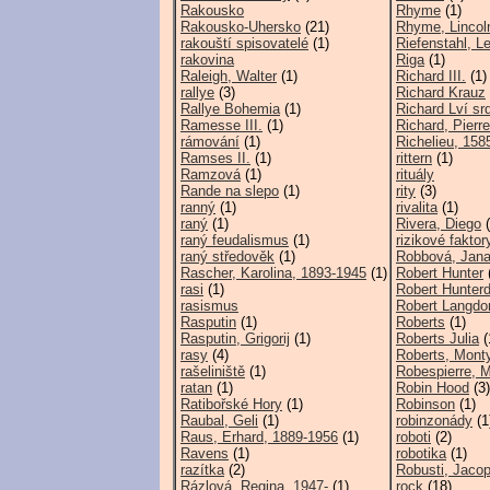
Rakousko
Rhyme
(1)
Rakousko-Uhersko
(21)
Rhyme, Lincol
rakouští spisovatelé
(1)
Riefenstahl, Le
rakovina
Riga
(1)
Raleigh, Walter
(1)
Richard III.
(1)
rallye
(3)
Richard Krauz
Rallye Bohemia
(1)
Richard Lví sr
Ramesse III.
(1)
Richard, Pierre
rámování
(1)
Richelieu, 158
Ramses II.
(1)
rittern
(1)
Ramzová
(1)
rituály
Rande na slepo
(1)
rity
(3)
ranný
(1)
rivalita
(1)
raný
(1)
Rivera, Diego
(
raný feudalismus
(1)
rizikové faktor
raný středověk
(1)
Robbová, Jan
Rascher, Karolina, 1893-1945
(1)
Robert Hunter
rasi
(1)
Robert Hunterd
rasismus
Robert Langdo
Rasputin
(1)
Roberts
(1)
Rasputin, Grigorij
(1)
Roberts Julia
(
rasy
(4)
Roberts, Mont
rašeliniště
(1)
Robespierre, M
ratan
(1)
Robin Hood
(3)
Ratibořské Hory
(1)
Robinson
(1)
Raubal, Geli
(1)
robinzonády
(1
Raus, Erhard, 1889-1956
(1)
roboti
(2)
Ravens
(1)
robotika
(1)
razítka
(2)
Robusti, Jaco
Rázlová, Regina, 1947-
(1)
rock
(18)