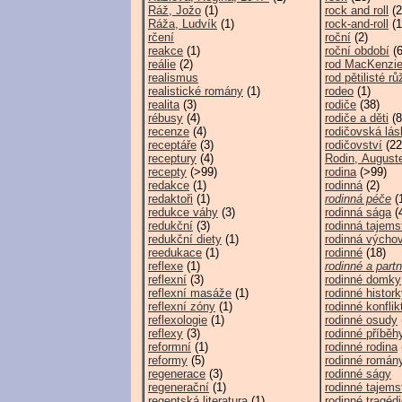
Ráž, Jožo
(1)
rock and roll
(2
Ráža, Ludvík
(1)
rock-and-roll
(1
rčení
roční
(2)
reakce
(1)
roční období
(6
reálie
(2)
rod MacKenzi
realismus
rod pětilisté rů
realistické romány
(1)
rodeo
(1)
realita
(3)
rodiče
(38)
rébusy
(4)
rodiče a děti
(8
recenze
(4)
rodičovská lás
receptáře
(3)
rodičovství
(22
receptury
(4)
Rodin, August
recepty
(>99)
rodina
(>99)
redakce
(1)
rodinná
(2)
redaktoři
(1)
rodinná péče
(
redukce váhy
(3)
rodinná sága
(
redukční
(3)
rodinná tajems
redukční diety
(1)
rodinná výcho
reedukace
(1)
rodinné
(18)
reflexe
(1)
rodinné a part
reflexní
(3)
rodinné domky
reflexní masáže
(1)
rodinné histor
reflexní zóny
(1)
rodinné konflik
reflexologie
(1)
rodinné osudy
reflexy
(3)
rodinné příběh
reformní
(1)
rodinné rodina
reformy
(5)
rodinné román
regenerace
(3)
rodinné ságy
regenerační
(1)
rodinné tajems
regentská literatura
(1)
rodinné tragéd