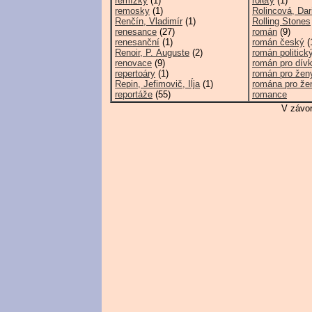
remízky
(1)
rolety
(1)
remosky
(1)
Rolincová, Dar
Renčín, Vladimír
(1)
Rolling Stones
renesance
(27)
román
(9)
renesanční
(1)
román český
(
Renoir, P. Auguste
(2)
román politick
renovace
(9)
román pro dív
repertoáry
(1)
román pro žen
Repin, Jefimovič, Iĺja
(1)
romána pro že
reportáže
(55)
romance
V závor