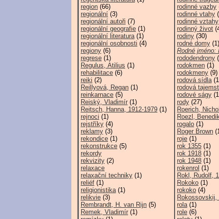
region
(66)
rodinné vazby
regionální
(3)
rodinné vtahy
(
regionální autoři
(7)
rodinné vztahy
regionální geografie
(1)
rodinný život
(
regionální literatura
(1)
rodiny
(30)
regionální osobnosti
(4)
rodné domy
(1
regiony
(6)
Rodné jméno: 
regrese
(1)
rododendrony
(
Regulus, Atilius
(1)
rodokmen
(1)
rehabilitace
(6)
rodokmeny
(9)
reiki
(2)
rodová sídla
(1
Reillyová, Regan
(1)
rodová tajemst
reinkarnace
(5)
rodové ságy
(1
Reiský, Vladimír
(1)
rody
(27)
Reitsch, Hanna, 1912-1979
(1)
Roerich, Nicho
rejnoci
(1)
Roezl, Benedik
rejstříky
(4)
rogalo
(1)
reklamy
(3)
Roger Brown
(
rekondice
(1)
roje
(1)
rekonstrukce
(5)
rok 1355
(1)
rekordy
rok 1918
(1)
rekvizity
(2)
rok 1948
(1)
relaxace
rokenrol
(1)
relaxační techniky
(1)
Rokl, Rudolf, 
reliéf
(1)
Rokoko
(1)
religionistika
(1)
rokoko
(4)
relikvie
(3)
Rokossovskij,
Rembrandt, H. van Rijn
(5)
rola
(1)
Remek, Vladimír
(1)
role
(6)