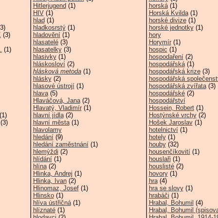
Hitlerjugend
(1)
horská
(1)
HIV
(1)
Horská Kvilda
(1)
hlad
(1)
horské divize
(1)
3)
hladkosrstý
(1)
horské jednotky
(1)
1
(3)
hladovění
(1)
hory
hlasatelé
(3)
Horymír
(1)
.
(1)
hlasatelky
(3)
hospic
(1)
hlasivky
(1)
hospodaření
(2)
hláskosloví
(2)
hospodářská
(1)
hlásková metoda
(1)
hospodářská krize
(3)
hlásky
(2)
hospodářská společenst
hlasové ústrojí
(1)
hospodářská zvířata
(3)
hlava
(5)
hospodářské
(2)
Hlaváčová, Jana
(2)
hospodářství
Hlavatý, Vladimír
(1)
Hossein, Robert
(1)
(1)
hlavní jídla
(2)
Hostýnské vrchy
(2)
(3)
hlavní města
(1)
Hošek Jaroslav
(1)
hlavolamy
hotelnictví
(1)
hledání
(9)
hotely
(1)
hledání zaměstnání
(1)
houby
(32)
hlemýždi
(2)
housenčíkovití
(1)
hlídání
(1)
houslaři
(1)
hlína
(2)
houslisté
(2)
Hlinka, Andrej
(1)
hovory
(1)
Hlinka, Ivan
(2)
hra
(4)
Hlinomaz, Josef
(1)
hra se slovy
(1)
Hlinsko
(1)
hrabáči
(1)
hlíva ústřičná
(1)
Hrabal, Bohumil
(4)
hlíznaté
(1)
Hrabal, Bohumil (spisova
hlodavci
(2)
Hrabal, Bohumil, 1914-1