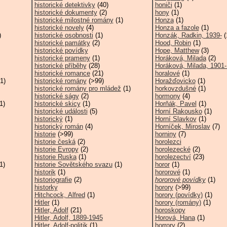
historické detektivky
(40)
honiči
(1)
historické dokumenty
(2)
hony
(1)
historické milostné romány
(1)
Honza
(1)
historické novely
(4)
Honza a fazole
(1)
)
historické osobnosti
(1)
Honzák, Radkin, 1939-
(
historické památky
(2)
Hood, Robin
(1)
historické povídky
Hope, Matthew
(3)
historické prameny
(1)
Horáková, Milada
(2)
historické příběhy
(28)
Horáková, Milada, 1901
historické romance
(21)
horalové
(1)
1)
historické romány
(>99)
Horažďovicko
(1)
historické romány pro mládež
(1)
horkovzdušné
(1)
historické ságy
(2)
hormony
(4)
1)
historické skicy
(1)
Horňák, Pavel
(1)
historické události
(5)
Horní Rakousko
(1)
historický
(1)
Horní Slavkov
(1)
historický román
(4)
Horníček, Miroslav
(7)
historie
(>99)
horniny
(7)
historie česká
(2)
horolezci
historie Evropy
(2)
horolezecké
(2)
historie Ruska
(1)
horolezectví
(23)
1)
historie Sovětského svazu
(1)
horor
(1)
historik
(1)
hororové
(1)
historiografie
(2)
hororové povídky
(1)
historky
horory
(>99)
Hitchcock, Alfred
(1)
horory (povídky)
(1)
Hitler
(1)
horory (romány)
(1)
Hitler, Adolf
(21)
horoskopy
Hitler, Adolf, 1889-1945
Horová, Hana
(1)
Hitler, Adolf-politik
(1)
horrory
(2)