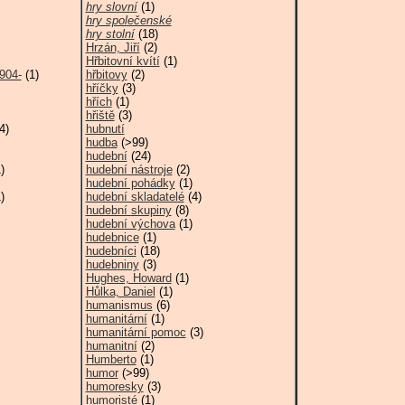
hry slovní
(1)
hry společenské
hry stolní
(18)
Hrzán, Jiří
(2)
Hřbitovní kvítí
(1)
904-
(1)
hřbitovy
(2)
hříčky
(3)
hřích
(1)
hřiště
(3)
4)
hubnutí
hudba
(>99)
hudební
(24)
)
hudební nástroje
(2)
hudební pohádky
(1)
)
hudební skladatelé
(4)
hudební skupiny
(8)
hudební výchova
(1)
hudebnice
(1)
hudebníci
(18)
hudebniny
(3)
Hughes, Howard
(1)
Hůlka, Daniel
(1)
humanismus
(6)
humanitární
(1)
humanitární pomoc
(3)
humanitní
(2)
Humberto
(1)
humor
(>99)
humoresky
(3)
humoristé
(1)