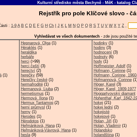
Kulturní středisko města Bechyně - MěK
-
katalog
Cl
Rejstřík pro pole Klíčové slovo - č
ásti :
1-9
A
B
C
D
E
F
G
H
Ch
I
J
K
L
M
N
O
P
Q
R
S
T
U
V
W
X
Y
Z
,
Vyhledávat ve všech dokumentech
-
zde jsou použité te
Hepnarová, Olga
(1)
hodinky
(1)
Héraklés
(1)
hodiny
(3)
heraldika
hodnocení
(3)
herbáře
hodnoty
(6)
herci
(>99)
hody
(1)
herci čeští
(3)
Hoffmeister, Adolf
(1)
herectví
(2)
Hofmann, Corinne
(1)
á
(1)
herečky
(59)
Hofmann, Corinne, 1960
Herečky české
(1)
Hofmannová, Corinne
(1
hermafrodité
(1)
Höger, Karel
(3)
Hermanová, Ljuba
(2)
Höger, Karel, 1909-1977
hermetismus
(1)
Hoggartyovský diamant
Hermová, Ilona
(1)
Hohenthal, Karl, 1842-1
Hermux Tantamoq
(2)
hokej
(21)
herní průmysl
(1)
hokej lední
(2)
herny
(1)
hokejisté
Herodes
(1)
hokejové
(1)
Hérodotos
(1)
Holan, Jiří
(1)
Heřmánková, Hana
(1)
Holan, Vladimír
(1)
Heřmánková-Vávrová, Hana
(1)
Holandsko
hesla
(9)
holandština
(1)