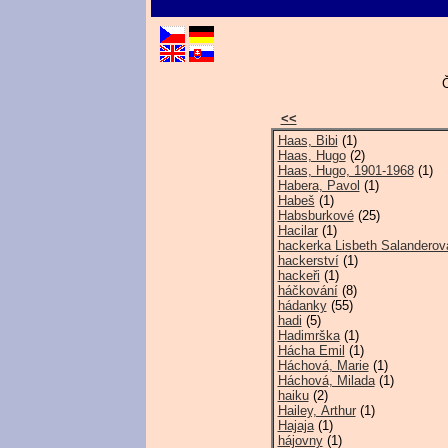
Č
<<
Haas, Bibi
(1)
Haas, Hugo
(2)
Haas, Hugo, 1901-1968
(1)
Habera, Pavol
(1)
Habeš
(1)
Habsburkové
(25)
Hacilar
(1)
hackerka Lisbeth Salanderov
hackerství
(1)
hackeři
(1)
háčkování
(8)
hádanky
(55)
hadi
(5)
Hadimrška
(1)
Hácha Emil
(1)
Háchová, Marie
(1)
Háchová, Milada
(1)
haiku
(2)
Hailey, Arthur
(1)
Hajaja
(1)
hájovny
(1)