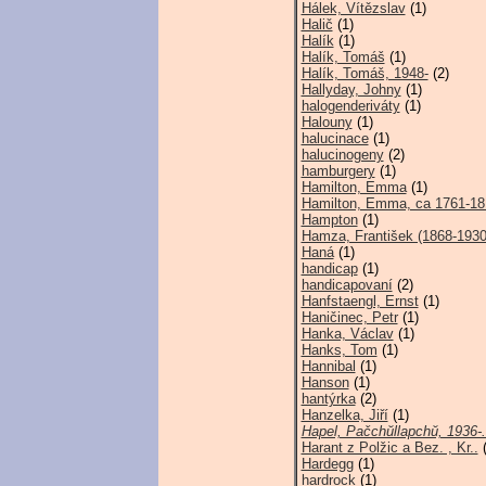
Hálek, Vítězslav
(1)
Halič
(1)
Halík
(1)
Halík, Tomáš
(1)
Halík, Tomáš, 1948-
(2)
Hallyday, Johny
(1)
halogenderiváty
(1)
Halouny
(1)
halucinace
(1)
halucinogeny
(2)
hamburgery
(1)
Hamilton, Emma
(1)
Hamilton, Emma, ca 1761-18
Hampton
(1)
Hamza, František (1868-1930
Haná
(1)
handicap
(1)
handicapovaní
(2)
Hanfstaengl, Ernst
(1)
Haničinec, Petr
(1)
Hanka, Václav
(1)
Hanks, Tom
(1)
Hannibal
(1)
Hanson
(1)
hantýrka
(2)
Hanzelka, Jiří
(1)
Hapel, Pačchŭllapchŭ, 1936-.
Harant z Polžic a Bez. , Kr..
(
Hardegg
(1)
hardrock
(1)