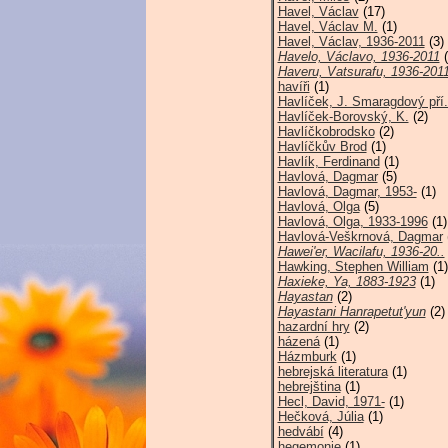
Havel, Václav
(17)
Havel, Václav M.
(1)
Havel, Václav, 1936-2011
(3)
Havelo, Václavo, 1936-2011
(
Haveru, Vatsurafu, 1936-201
havíři
(1)
Havlíček, J. Smaragdový pří.
Havlíček-Borovský, K.
(2)
Havlíčkobrodsko
(2)
Havlíčkův Brod
(1)
Havlík, Ferdinand
(1)
Havlová, Dagmar
(5)
Havlová, Dagmar, 1953-
(1)
Havlová, Olga
(5)
Havlová, Olga, 1933-1996
(1)
Havlová-Veškrnová, Dagmar
Hawei'er, Wacilafu, 1936-20..
Hawking, Stephen William
(1)
Haxieke, Ya, 1883-1923
(1)
Hayastan
(2)
Hayastani Hanrapetut'yun
(2)
hazardní hry
(2)
házená
(1)
Házmburk
(1)
hebrejská literatura
(1)
hebrejština
(1)
Hecl, David, 1971-
(1)
Hečková, Júlia
(1)
hedvábí
(4)
hegemonie
(1)