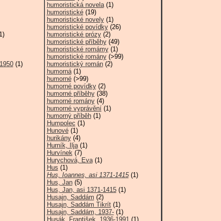
humoristická novela
(1)
humoristické
(19)
humoristické novely
(1)
humoristické povídky
(26)
1)
humoristické prózy
(2)
humoristické příběhy
(49)
humoristické romámy
(1)
humoristické romány
(>99)
-1950
(1)
humoristický román
(2)
humorná
(1)
humorné
(>99)
humorné povídky
(2)
humorné příběhy
(38)
humorné romány
(4)
humorné vyprávění
(1)
humorný příběh
(1)
Humpolec
(1)
Hunové
(1)
hurikány
(4)
Hurník, Ilja
(1)
Hurvínek
(7)
Hurychová, Eva
(1)
Hus
(1)
Hus, Ioannes, asi 1371-1415
(1)
Hus, Jan
(5)
Hus, Jan, asi 1371-1415
(1)
Husajn, Saddám
(2)
Husajn, Saddám Tikrít
(1)
Husajn, Saddám, 1937-
(1)
Husák, František, 1936-1991
(1)