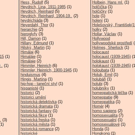
Hess, Rudolf
(5)
Holbein, Hans ml.
(1)
Heydrich, Lina, 1911-1985
(1)
holčička
(1)
Heydrich, Reinhard
(5)
holčičky
(1)
Heydrich, Reinhard, 1904-19..
(2)
hole
(1)
heydrichiáda
(3)
holení
(1)
Heyerdahl, Thor
(1)
Holešovský, František(1
hierarchie
(2)
holky
(2)
hieroglyfy
(3)
Hollar, Václav
(1)
Hill, Damon
(1)
Hollywood
Hillary, Edmund
(1)
hollywoodské prostředí
(
Hilský, Martin
(1)
Holmes, Sherlock
(1)
Himálaj
(6)
holocaust
15
(1)
Himaláje
(1)
holocaust (1939-1945)
(1
Himálaje
(2)
holokaust
(1)
..
(1)
Himmler, Heinrich
(6)
holokaust (1939-1945)
(1
Himmler, Heinrich, 1900-1945
(1)
holoubata
(1)
hinduismus
(4)
Holub, Emil
(1)
Hingis, Martina
(1)
holubáři
(1)
hip-hop - taneční styl
(1)
holubi
(3)
hispanisté
(1)
holubníky
(1)
historici
(2)
homeopatická léčba
(1)
historici umění
homeopatie
(9)
historická detektivka
(1)
homeopatika
(1)
historická dramata
(1)
Homér
(4)
historická fantasy
(1)
homo sapiens
(2)
historická fikce
(1)
homosexualita
(7)
.
(3)
historická freska
(1)
homosexualní
(1)
1)
historická města
(1)
homosexuálové
(1)
historická romance
(2)
Honda
(1)
historické
Hongkong
(1)