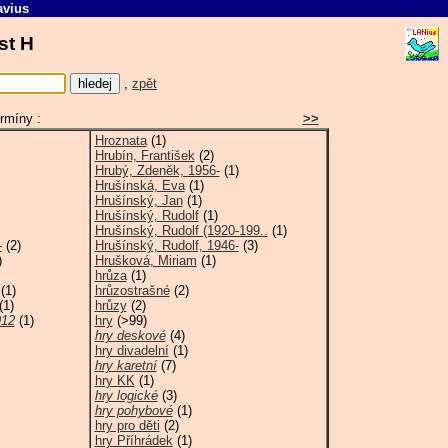
avius
ást H
,
zpět
rmíny :
>>
Hroznata
(1)
Hrubín, František
(2)
Hrubý, Zdeněk, 1956-
(1)
Hrušínská, Eva
(1)
Hrušínský, Jan
(1)
Hrušínský, Rudolf
(1)
Hrušínský, Rudolf (1920-199..
(1)
-
(2)
Hrušínský, Rudolf, 1946-
(3)
)
Hrušková, Miriam
(1)
hrůza
(1)
(1)
hrůzostrašné
(2)
(1)
hrůzy
(2)
912
(1)
hry
(>99)
hry deskové
(4)
hry divadelní
(1)
hry karetní
(7)
hry KK
(1)
hry logické
(3)
hry pohybové
(1)
hry pro děti
(2)
hry Příhrádek
(1)