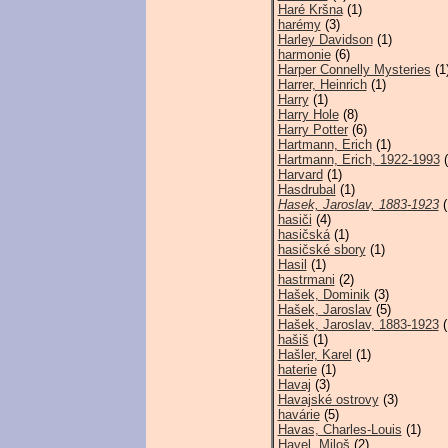
Haré Kršna
(1)
harémy
(3)
Harley Davidson
(1)
harmonie
(6)
Harper Connelly Mysteries
(1
Harrer, Heinrich
(1)
Harry
(1)
Harry Hole
(8)
Harry Potter
(6)
Hartmann, Erich
(1)
Hartmann, Erich, 1922-1993
(
Harvard
(1)
Hasdrubal
(1)
Hasek, Jaroslav, 1883-1923
(
hasiči
(4)
hasičská
(1)
hasičské sbory
(1)
Hasil
(1)
hastrmani
(2)
Hašek, Dominik
(3)
Hašek, Jaroslav
(5)
Hašek, Jaroslav, 1883-1923
(
hašiš
(1)
Hašler, Karel
(1)
haterie
(1)
Havaj
(3)
Havajské ostrovy
(3)
havárie
(5)
Havas, Charles-Louis
(1)
Havel, Miloš
(2)