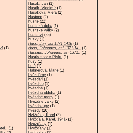
Husák, Jan
(1)
Husák, Vladimír
(1)
Husáková, Viera
(1)
Husinec
(2)
husité
(22)
husitská doba
(1)
husitské války
(2)
husitství
(25)
husky
(1)
Huss, Jan, asi 1371-1415
(1)
ví
(1)
Huss, Johannes, asi 1371-14..
(1)
Hussius, Johannes, asi 1371..
(1)
Husův sbor v Písku
(1)
husy
(1)
hutě
(1)
Hübnerová, Marie
(1)
hvězdárny
(1)
hvězdáři
(1)
hvězdice
(1)
hvězdná
(1)
hvězdná obloha
(1)
hvězdné mapy
(1)
Hvězdné války
(2)
hvězdokupy
(1)
hvězdy
(18)
Hvížďala, Karel
(2)
Hvížďala, Karel, 1941-
(1)
Hvoždˇany
(1)
tel..
(1)
Hvožďany
(1)
997
(2)
hydraulika
(1)