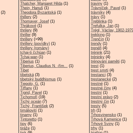
Thatcher, Margaret Hilda
(1)
traviny
(1)
Thein, Hanuš
(1)
Trávníček, Pavel
(1)
(2)
Theodora Byzantská
(1)
trávníky
(4)
thillery
(2)
trávy
(1)
Thomayer, Josef
(1)
Treblinka
(1)
Thrákové
(1)
Trefulka, Jan
(1)
thrilery
(9)
Trégl, Václav, 1902-197
thriller
(9)
trekking
(1)
thrillery
(>99)
Trenčín
(1)
thrillery (povídky)
(1)
trendy
(1)
thrillery (romány)
trenéři
(4)
tchaj-ti čchüan
(1)
trénink
(21)
Tchaj-wan
(1)
tréninky
(4)
Tiberius
(1)
trénování paměti
(1)
Tiberius, Claudius N. -řím...
(1)
trest
(1)
Tibet
trest smrti
(4)
tibetská
(3)
trestanci
(3)
tibetský buddhismus
(1)
trestanecké
(2)
Tiepolo, G.
(1)
trestné
(1)
Tiffany
(1)
trestné činy
(4)
Tigrid, Pavel
(1)
trestní
(1)
Tichomoří
(19)
trestní právo
(2)
Tichý oceán
(7)
trestný čin
(1)
Tichý, František
(2)
tresty
(5)
timáliovití
(1)
trh
(1)
tinamy
(1)
Trhosvinensko
(1)
Tintoretto
(1)
Trhová Kamenice
(1)
tipy
(6)
Trhové Sviny
(1)
tiráže
(1)
trhy
(1)
tisk
(9)
triatlon
(1)