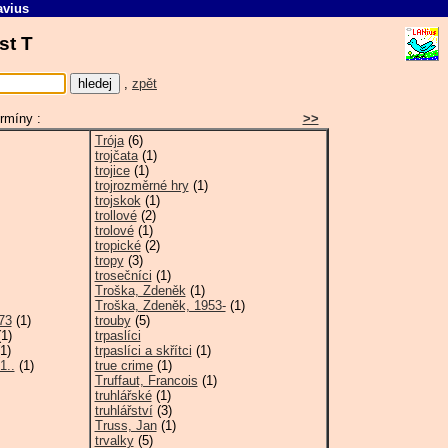
avius
ást T
,
zpět
rmíny :
>>
Trója
(6)
trojčata
(1)
trojice
(1)
trojrozměrné hry
(1)
trojskok
(1)
trollové
(2)
trolové
(1)
tropické
(2)
tropy
(3)
trosečníci
(1)
Troška, Zdeněk
(1)
Troška, Zdeněk, 1953-
(1)
73
(1)
trouby
(5)
1)
trpaslíci
1)
trpaslíci a skřítci
(1)
1..
(1)
true crime
(1)
Truffaut, Francois
(1)
truhlářské
(1)
truhlářství
(3)
Truss, Jan
(1)
trvalky
(5)