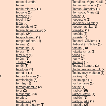
teoretici umění
Tomáško, Vojta, Kiďák
(
teorie
Tominová, Zdena
(1)
teorie relativity
(1)
Tomsa, Jaroslav
(1)
teosofie
(1)
Tomsová, Marie
(1)
teozofie
(1)
tóniny
(1)
tepelná
(1)
topografie
(1)
teplo
(2)
Topolánek Mirek
(1)
terapeutické
(2)
toponomastika
(1)
terapeutické účinky
(2)
toreadoři
(1)
terapie
(24)
tornáda
(4)
terapie bolesti
(1)
torpéda
(2)
terapie reflexní
(1)
Toscani, Oliviero
(1)
teraria
(2)
Tošovský, Václav
(1)
teraristika
(1)
totalita
(20)
terasy
(4)
totalitarismus
(1)
terej bílý
(1)
touha
(3)
terény
(1)
touhy
(3)
Terezín
(6)
Toulava
(1)
teriéři
(3)
Toulavá kamera
(1)
teriologie
(1)
Toulouse-Lautrec, H.
(2)
termální
(1)
Toulovcovy maštale
(1)
1)
terminologické
(1)
továrny
(2)
terminologie
(8)
toxikologie
(1)
termíny
(1)
toxikomanie
(1)
termodynamika
(2)
toxiny
(1)
teror
(2)
tradice
(28)
terorismus
(33)
tradice lidové
(1)
teroristé
tradiční
(1)
teroristické
(2)
tradiční jídla
(1)
teroristické útoky
(1)
tragédie
(26)