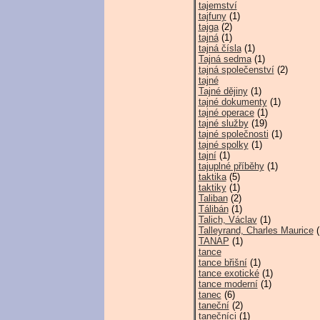
tajemství
tajfuny
(1)
tajga
(2)
tajná
(1)
tajná čísla
(1)
Tajná sedma
(1)
tajná společenství
(2)
tajné
Tajné dějiny
(1)
tajné dokumenty
(1)
tajné operace
(1)
tajné služby
(19)
tajné společnosti
(1)
tajné spolky
(1)
tajní
(1)
tajuplné příběhy
(1)
taktika
(5)
taktiky
(1)
Taliban
(2)
Tálibán
(1)
Talich, Václav
(1)
Talleyrand, Charles Maurice
(
TANAP
(1)
tance
tance břišní
(1)
tance exotické
(1)
tance moderní
(1)
tanec
(6)
taneční
(2)
tanečníci
(1)