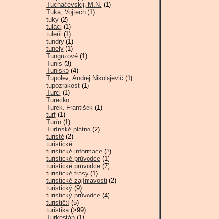
Tuchačevskij, M.N.
(1)
Tuka, Vojtech
(1)
tuky
(2)
tuláci
(1)
tuleňi
(1)
tundry
(1)
tunely
(1)
Tunguzové
(1)
Tunis
(3)
Tunisko
(4)
Tupolev, Andrej Nikolajevič
(1)
tupozrakost
(1)
Turci
(1)
Turecko
Turek, František
(1)
turf
(1)
Turín
(1)
Turínské plátno
(2)
turisté
(2)
turistické
turistické informace
(3)
turistické prúvodce
(1)
turistické průvodce
(7)
turistické trasy
(1)
turistické zajímavosti
(2)
turistický
(9)
turistický průvodce
(4)
turističtí
(5)
turistika
(>99)
Turkestán
(1)