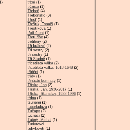
1)
tržní
(1)
tržnice
(1)
Třeboň
(4)
Třeboňsko
(3)
Třešť
(1)
Třeštík, Tomáš
(1)
Třeštíková
(1)
třetí čtení
(1)
Třetí říše
(4)
třetihory
(2)
Tři králové
(2)
Tři sestry
(2)
tři sestry
(1)
Tři Studně
(1)
třicetiletá válka
(2)
třicetiletá válka, 1618-1648
(2)
třídění
(1)
třídy
(1)
třinácté komnaty
(1)
Tříska, Jan
(2)
Tříska, Jan, 1936-2017
(1)
Tříska, Stanislav, 1933-1996
(1)
třtina
(1)
tsunami
(1)
tuberkulóza
(1)
Tučapy
(2)
tučňáci
(1)
Tučný, Michal
(1)
Tudorovci
ťuhýkovití
(1)