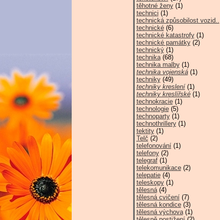
těhotné ženy
(1)
technici
(1)
technická způsobilost vozid..
technické
(6)
technické katastrofy
(1)
technické památky
(2)
technický
(1)
technika
(68)
technika malby
(1)
technika vojenská
(1)
techniky
(49)
techniky kreslení
(1)
techniky kreslířské
(1)
technokracie
(1)
technologie
(5)
technoparty
(1)
technothrillery
(1)
tektity
(1)
Telč
(2)
telefonování
(1)
telefony
(2)
telegraf
(1)
telekomunikace
(2)
telepatie
(4)
teleskopy
(1)
tělesná
(4)
tělesná cvičení
(7)
tělesná kondice
(3)
tělesná výchova
(1)
tělesně postižení
(2)