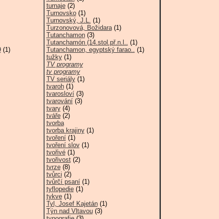
turnaje
(2)
Turnovsko
(1)
Turnovský, J.L.
(1)
Turzonovová, Božidara
(1)
Tutanchamon
(3)
Tutanchamón (14.stol.př.n.l..
(1)
9
(1)
Tutanchamon, egyptský farao..
(1)
tužky
(1)
TV programy
tv programy
TV seriály
(1)
tvaroh
(1)
tvarosloví
(3)
tvarování
(3)
tvary
(4)
tváře
(2)
tvorba
tvorba krajiny
(1)
tvoření
(1)
tvoření slov
(1)
tvořivé
(1)
tvořivost
(2)
tvrze
(8)
tvůrci
(2)
tvůrčí psaní
(1)
tyflopedie
(1)
tykve
(1)
Tyl, Josef Kajetán
(1)
Týn nad Vltavou
(3)
typografie
(3)