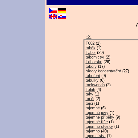
Č
<<
T602
(1)
tabák
(1)
Tábor
(29)
tábornictví
(2)
Táborsko
(26)
tábory
(17)
tábory koncentrační
(27)
táboření
(9)
tabulky
(6)
taekwondo
(2)
Tahiti
(4)
tahy
(1)
tai-či
(2)
tajči
(1)
tajemné
(6)
tajemné jevy
(1)
tajemné příběhy
(9)
tajemné říše
(1)
tajemné stezky
(1)
tajemno
(40)
tajemstství
(1)