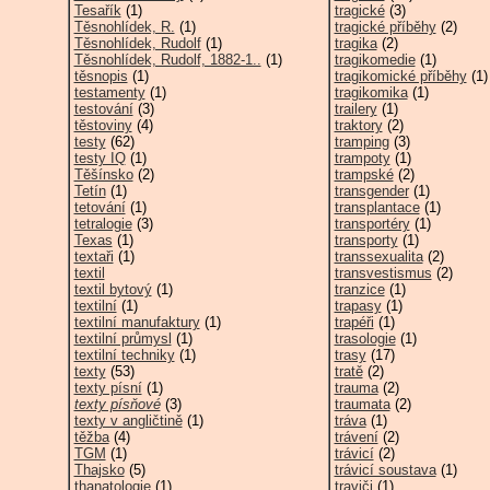
Tesařík
(1)
tragické
(3)
Těsnohlídek, R.
(1)
tragické příběhy
(2)
Těsnohlídek, Rudolf
(1)
tragika
(2)
Těsnohlídek, Rudolf, 1882-1..
(1)
tragikomedie
(1)
těsnopis
(1)
tragikomické příběhy
(1)
testamenty
(1)
tragikomika
(1)
testování
(3)
trailery
(1)
těstoviny
(4)
traktory
(2)
testy
(62)
tramping
(3)
testy IQ
(1)
trampoty
(1)
Těšínsko
(2)
trampské
(2)
Tetín
(1)
transgender
(1)
tetování
(1)
transplantace
(1)
tetralogie
(3)
transportéry
(1)
Texas
(1)
transporty
(1)
textaři
(1)
transsexualita
(2)
textil
transvestismus
(2)
textil bytový
(1)
tranzice
(1)
textilní
(1)
trapasy
(1)
textilní manufaktury
(1)
trapéři
(1)
textilní průmysl
(1)
trasologie
(1)
textilní techniky
(1)
trasy
(17)
texty
(53)
tratě
(2)
texty písní
(1)
trauma
(2)
texty písňové
(3)
traumata
(2)
texty v angličtině
(1)
tráva
(1)
těžba
(4)
trávení
(2)
TGM
(1)
trávicí
(2)
Thajsko
(5)
trávicí soustava
(1)
thanatologie
(1)
traviči
(1)