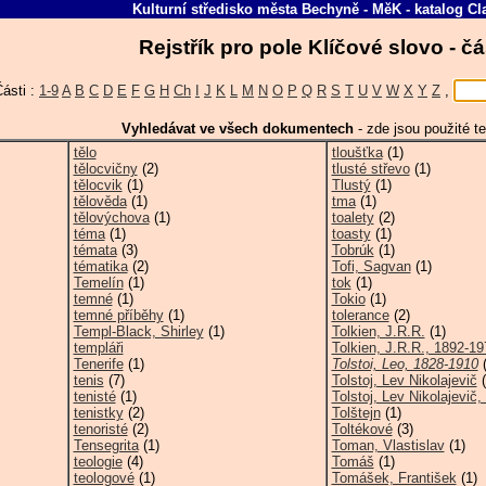
Kulturní středisko města Bechyně - MěK
-
katalog
Cl
Rejstřík pro pole Klíčové slovo - č
ásti :
1-9
A
B
C
D
E
F
G
H
Ch
I
J
K
L
M
N
O
P
Q
R
S
T
U
V
W
X
Y
Z
,
Vyhledávat ve všech dokumentech
-
zde jsou použité te
tělo
tloušťka
(1)
tělocvičny
(2)
tlusté střevo
(1)
tělocvik
(1)
Tlustý
(1)
tělověda
(1)
tma
(1)
tělovýchova
(1)
toalety
(2)
téma
(1)
toasty
(1)
témata
(3)
Tobrúk
(1)
tématika
(2)
Tofi, Sagvan
(1)
Temelín
(1)
tok
(1)
temné
(1)
Tokio
(1)
temné příběhy
(1)
tolerance
(2)
Templ-Black, Shirley
(1)
Tolkien, J.R.R.
(1)
templáři
Tolkien, J.R.R., 1892-19
Tenerife
(1)
Tolstoi, Leo, 1828-1910
(
tenis
(7)
Tolstoj, Lev Nikolajevič
(
tenisté
(1)
Tolstoj, Lev Nikolajevič, 
tenistky
(2)
Tolštejn
(1)
tenoristé
(2)
Toltékové
(3)
Tensegrita
(1)
Toman, Vlastislav
(1)
teologie
(4)
Tomáš
(1)
teologové
(1)
Tomášek, František
(1)