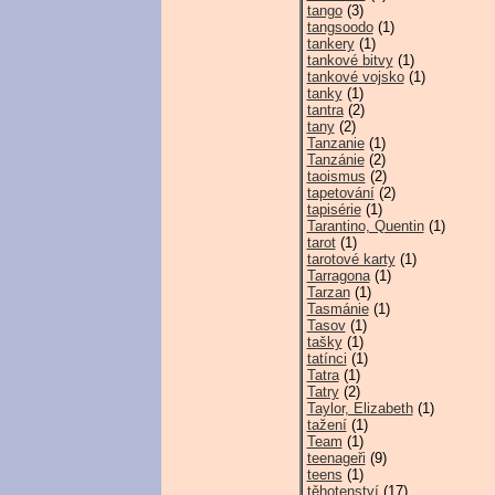
tango
(3)
tangsoodo
(1)
tankery
(1)
tankové bitvy
(1)
tankové vojsko
(1)
tanky
(1)
tantra
(2)
tany
(2)
Tanzanie
(1)
Tanzánie
(2)
taoismus
(2)
tapetování
(2)
tapisérie
(1)
Tarantino, Quentin
(1)
tarot
(1)
tarotové karty
(1)
Tarragona
(1)
Tarzan
(1)
Tasmánie
(1)
Tasov
(1)
tašky
(1)
tatínci
(1)
Tatra
(1)
Tatry
(2)
Taylor, Elizabeth
(1)
tažení
(1)
Team
(1)
teenageři
(9)
teens
(1)
těhotenství
(17)