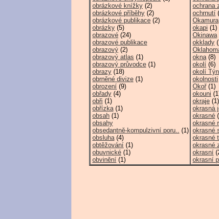
obrázkové knížky
(2)
ochrana z
obrázkové příběhy
(2)
ochrnutí
(
obrázkové publikace
(2)
Okamura,
obrázky
(5)
okapi
(1)
obrazové
(24)
Okinawa
obrazové publikace
okklady
(
obrazový
(2)
Oklahom
obrazový atlas
(1)
okna
(8)
obrazový průvodce
(1)
okolí
(6)
obrazy
(18)
okolí Tý
obrněné divize
(1)
okolnosti
obrození
(9)
Okoř
(1)
obřady
(4)
okouni
(1
obři
(1)
okraje
(1)
obřízka
(1)
okrasná j
obsah
(1)
okrasné
(
obsahy
okrasné r
obsedantně-kompulzivní poru..
(1)
okrasné 
obsluha
(4)
okrasné 
obtěžování
(1)
okrasné 
obuvnické
(1)
okrasní
(
obvinění
(1)
okrasní p