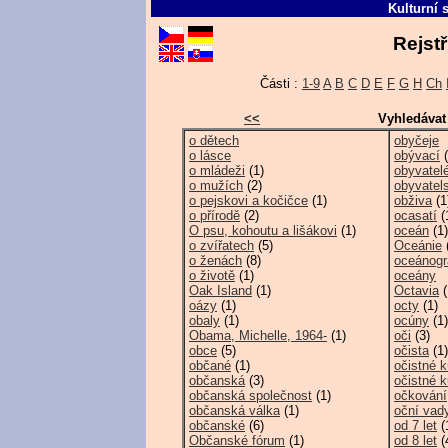
Kulturní 
Rejstř
Části :
1-9
A
B
C
D
E
F
G
H
Ch
<<
Vyhledávat
o dětech
obyčeje
o lásce
obývací
(
o mládeži
(1)
obyvatel
o mužích
(2)
obyvatel
o pejskovi a kočičce
(1)
obživa
(1
o přírodě
(2)
ocasatí
(
O psu, kohoutu a lišákovi
(1)
oceán
(1)
o zvířatech
(5)
Oceánie
o ženách
(8)
oceánogr
o životě
(1)
oceány
Oak Island
(1)
Octavia
(
oázy
(1)
octy
(1)
obaly
(1)
ocúny
(1)
Obama, Michelle, 1964-
(1)
oči
(3)
obce
(5)
očista
(1)
občané
(1)
očistné k
občanská
(3)
očistné k
občanská společnost
(1)
očkování
občanská válka
(1)
oční vad
občanské
(6)
od 7 let
(
Občanské fórum
(1)
od 8 let
(