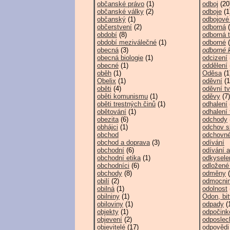
občanské právo
(1)
odboj
(20
občanské války
(2)
odboje
(1
občanský
(1)
odbojové 
občerstvení
(2)
odborná
(
období
(8)
odborná 
období meziválečné
(1)
odborné
(
obecná
(3)
odborné 
obecná biologie
(1)
odcizení
obecné
(1)
oddělení
oběh
(1)
Oděsa
(1
Obelix
(1)
oděvní
(1
oběti
(4)
oděvní t
oběti komunismu
(1)
oděvy
(7)
oběti trestných činů
(1)
odhalení
obětování
(1)
odhalení 
obezita
(6)
odchody
obhájci
(1)
odchov s
obchod
odchovn
obchod a doprava
(3)
odívání
obchodní
(6)
odívání 
obchodní etika
(1)
odkysele
obchodníci
(6)
odložené
obchody
(8)
odměny
(
obilí
(2)
odmocni
obilná
(1)
odolnost
obilniny
(1)
Odon, bi
obiloviny
(1)
odpady
(
objekty
(1)
odpočink
objevení
(2)
odposlec
objevitelé
(17)
odpovědi