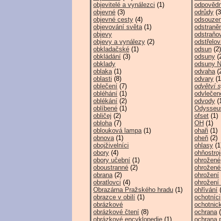
objevitelé a vynálezci
(1)
odpovědn
objevné
(3)
odrůdy
(3
objevné cesty
(4)
odsouzen
objevování světa
(1)
odstraně
objevy
odstraňo
objevy a vynálezy
(2)
odstřelov
obkladačské
(1)
odsun
(2)
obkládání
(3)
odsuny
(
obklady
odsuny 
oblaka
(1)
odvaha
(
oblasti
(8)
odvary
(1
oblečení
(7)
odvětví s
obléhání
(1)
odvlečené
oblékání
(2)
odvody
(
oblíbené
(1)
Odysseu
obličej
(2)
ofset
(1)
obloha
(7)
OH
(1)
oblouková lampa
(1)
ohaři
(1)
obnova
(1)
oheň
(2)
obojživelníci
ohlasy
(1
obory
(4)
ohňostroj
obory učební
(1)
ohrožené
oboustranné
(2)
ohrožené
obrana
(2)
ohrožení
obratlovci
(4)
ohrožení
Obrazárna Pražského hradu
(1)
ohřívání
(
obrazce v obilí
(1)
ochotníci
obrázkové
ochotnick
obrázkové čtení
(8)
ochrana
(
obrázkové encyklopedie
(1)
ochrana p