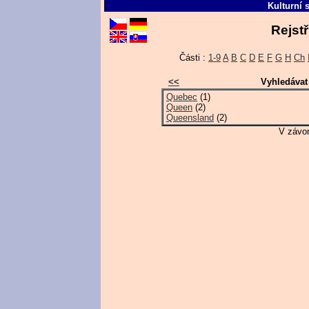
Kulturní 
Rejstř
Části :
1-9
A
B
C
D
E
F
G
H
Ch
<<
Vyhledávat
Quebec
(1)
Queen
(2)
Queensland
(2)
V závor