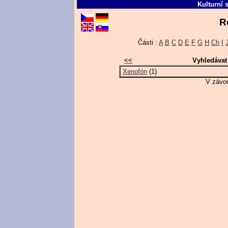
Kulturní 
R
Části :
A
B
C
D
E
F
G
H
Ch
I
<<
Vyhledávat
Xenofón
(1)
V závor