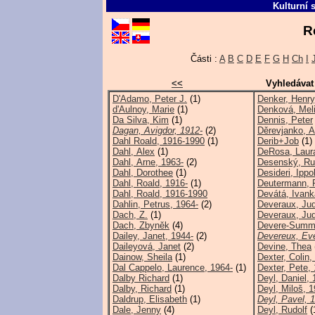
Kulturní 
R
Části :
A
B
C
D
E
F
G
H
Ch
I
<<
Vyhledávat
D'Adamo, Peter J.
(1)
Denker, Henry
d'Aulnoy, Marie
(1)
Denková, Meli
Da Silva, Kim
(1)
Dennis, Peter
Dagan, Avigdor, 1912-
(2)
Děrevjanko, An
Dahl Roald, 1916-1990
(1)
Derib+Job
(1)
Dahl, Alex
(1)
DeRosa, Laur
Dahl, Arne, 1963-
(2)
Desenský, Rud
Dahl, Dorothee
(1)
Desideri, Ippo
Dahl, Roald, 1916-
(1)
Deutermann, P
Dahl, Roald, 1916-1990
Devátá, Ivank
Dahlin, Petrus, 1964-
(2)
Deveraux, Ju
Dach, Z.
(1)
Deveraux, Jud
Dach, Zbyněk
(4)
Devere-Summe
Dailey, Janet, 1944-
(2)
Devereux, Eve
Daileyová, Janet
(2)
Devine, Thea
Dainow, Sheila
(1)
Dexter, Colin,
Dal Cappelo, Laurence, 1964-
(1)
Dexter, Pete,
Dalby Richard
(1)
Deyl, Daniel, 
Dalby, Richard
(1)
Deyl, Miloš, 
Daldrup, Elisabeth
(1)
Deyl, Pavel, 
Dale, Jenny
(4)
Deyl, Rudolf
(