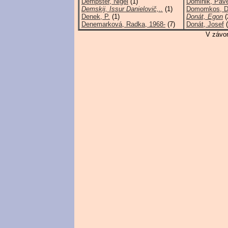
Dempster, Nigel
(1)
Dominik, Pave
Demskij, Issur Danielovič,..
(1)
Domomkos, D
Denek, P.
(1)
Donát, Egon
(
Denemarková, Radka, 1968-
(7)
Donát, Josef
(
V závor