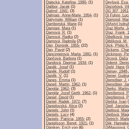
Dalecká, Kateřina, 1990-
(1)
Deylová, Eva,
Dalibor, Jacek
(1)
Dezortová, V
Dalimil, 1941-
(3)
DG 307, 1951
Dalmais, Anne-Marie, 1954-
(1)
Di Fulvio, Luc
Dalrymple, William
(1)
Diamond, Mar
Damborská, Marie
(1)
DIAstyl (sdruž
Damiani, Mara
(1)
Díaz Morfa, J
Damová, R.
(1)
Díaz, Frank, 
Damová, Radka
(2)
Dibelková, Ire
Damová, Radmila
(2)
Diblíková, M.
Dán, Dominik, 1955-
(22)
Dick, Philip K.
Dan, Pavel
(2)
Dickens, Char
Dancingerová, Marta, 1991-
(1)
Dickinson, Pe
Dančová, Barbora
(1)
Dicová, Dáša
Dandová, Dagmar, 1934-
(1)
Diderot, Deni
Daněk, Josef
(1)
Diehl, Hans
(1
Daněk, Rudolf
(1)
Diénay, 1848-
Daněk, V.
(1)
Diener, Gudru
Danes, Emma
(1)
Dienstbier, J.
Daneš, Martin, 1962-
(1)
Dienstbier, Ja
Danglár, 1962-
(3)
Dierks, Marti
Danglár, Jozef Gertli, 1962-
(1)
Diestlerová, P
Daniel, David
(1)
Diestlerová, P
Daniel, Radek, 1972-
(7)
Dieška, Ivan
(
Danielovská, Alice
(2)
Dietl, Jarosla
Daniels, John
(1)
Dietlová, Mag
Daniels, Lucy
(4)
Dietlová, Mag
Daniels, Patricia, 1955-
(2)
Dietrich, Mar
Danielsson, Bengt, 1921-
(1)
Dijk, Hanneke
Däniken, Erich von
(6)
DiMassiová, 