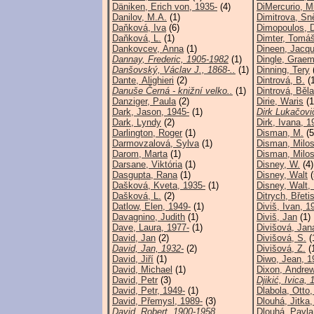
Däniken, Erich von, 1935-
(4)
DiMercurio, M
Danilov, M.A.
(1)
Dimitrova, Sn
Daňková, Iva
(6)
Dimopoulos, 
Daňková, L.
(1)
Dimter, Tomáš
Dankovcev, Anna
(1)
Dineen, Jacqu
Dannay, Frederic, 1905-1982
(1)
Dingle, Grae
Danšovský, Václav J., 1868-..
(1)
Dinning, Tery
Dante, Alighieri
(2)
Dintrová, B.
(1
Danuše Černá - knižní velko..
(1)
Dintrová, Běla
Danziger, Paula
(2)
Dirie, Waris
(1
Dark, Jason, 1945-
(1)
Dirk Lukačovi
Dark, Lyndy
(2)
Dirk, Ivana, 1
Darlington, Roger
(1)
Disman, M.
(5
Darmovzalová, Sylva
(1)
Disman, Milos
Darom, Marta
(1)
Disman, Milos
Darsane, Viktória
(1)
Disney, W.
(4)
Dasgupta, Rana
(1)
Disney, Walt
(
Dašková, Kveta, 1935-
(1)
Disney, Walt,
Dašková, L.
(2)
Ditrych, Břeti
Datlow, Elen, 1949-
(1)
Diviš, Ivan, 
Davagnino, Judith
(1)
Diviš, Jan
(1)
Dave, Laura, 1977-
(1)
Divišová, Jan
David, Jan
(2)
Divišová, S.
(
David, Jan, 1932-
(2)
Divišová, Z.
(
David, Jiří
(1)
Diwo, Jean, 1
David, Michael
(1)
Dixon, Andre
David, Petr
(3)
Djikić, Ivica, 
David, Petr, 1949-
(1)
Dlabola, Otto,
David, Přemysl, 1989-
(3)
Dlouhá, Jitka,
David, Robert, 1900-1958
Dlouhá, Pavla