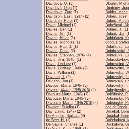
Davidová, O.
(3)
Dlouhý, Micha
Davidová, Olga
(1)
Dmitrijev, Jurij
Davidovič, Zora
(1)
Dobbs, Marie,
Davidson, Basil, 1914-
(1)
Dobeš, Josef
Davidson, Peter
(1)
Dobeš, Martin
Davie, Michael
(1)
Dobešová, Al
Davies, Ben
(1)
Dobiáš, J.
(1)
Davies, Gill
(1)
Dobiáš, Jan
(1
Davies, Helen
(1)
Dobiášová, Kr
Davies, Nicholas
(1)
dobová grafik
Davies, Paul B.
(1)
Dobríková, Lu
Davies, Robin
(2)
Dobrkovská, 
Davies, Stephen, 1976-
(4)
Dobroruka, Lu
Davis, Jim, 1945-
(1)
Dobroslávková
Davis, Lindsey
(1)
Dobrovolná, V
Davis, Lindsey, 1949-
(2)
Dobrovolný, 
Davis, William
(1)
Dobrovská, W
Davison, J.
(2)
Dobrovský (fi
Davison, Jon
(1)
Dobrovský s.r
Davouz, Marta, 1945-
(3)
Dobrovský, I.
Davouz, Marta, 1945-2018
(2)
Dobrylovský, J
Davouze Marta, 1945-
(1)
Dobšinský, P.
Davouze, Marta, 1945-
(3)
Dobšinský, P
Davouze, Marta, 1945-2018
(2)
Dobšinský, Pa
Dawson, Suleika
(1)
doc.dr.Čapek,
Day, David, 1947-
(2)
Dočekal, Bori
De Angelis, Barbara
(4)
Dočekal, Bori
de Beer, H.
(1)
Dočekalová, 
De Gaulle, Charles
(1)
Dočkalová, Bá
De Goldi, Kate, 1959-
(1)
Dočkalová, Ba