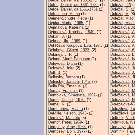
Defoe, Daniel, asi 1661-173..
(1)
Doležal, Jaros
Defoe, Daniel, asi 1661-173..
(1)
Doležal, Jiří
(2
Defoe, Daniel, ca 1661-1731
(2)
Doležal, S.
(1
Defonseca, Misha
(1)
Doležal, V.
(8)
Deimer-Schütte, Petra
(1)
Doležal, Vladi
Dejdar, Martin, 1965-
(1)
Doležal, Vladi
Dejmalová, Kateřina
(1)
Doležalová Ji
Dejmalová, Kateřina, 1949-
(1)
Doležalová, A
Dekan, J.
(1)
Doležalová, A
Dekune, Iku, 1969-
(1)
Doležalová, A
Del Risco Koupová, Eva, 197..
(1)
Doležalová, A
Delahaye, Gilbert, 1923-
(2)
Doležalová, B
Delaney, J. P.
(1)
Doležalová, B
Delano, Marfé Ferguson
(2)
Doležalová, I
Delevová, Diana
(1)
Doležalová, J
Delevová, Inka
(2)
Doležalová, J
Delf, B.
(1)
Doležalová, J
Delinsky, Barbara
(1)
Doležalová, Ji
Delinsky, Barbara, 1945-
(2)
Doležalová, L
Della Pia, Emanuel
(1)
Doležalová, M
Demay, Francois
(1)
Doležalová, M
Dembická, Simoneta, 1962-
(1)
Doležalová, M
Demel, Dalibor, 1970-
(1)
Doležalová, N
Demel, K.
(2)
Doležalová-Vl
Demeterová, Vlasta
(1)
Doležilová, Lu
DeMille, Nelson, 1943-
(2)
Doležilová, Lu
Demlová, Markéta
(5)
Dolínek, Vladi
Dempf, Peter, 1959-
(1)
Dolínková, Iv
Dempsey, Amy, 1963-
(1)
Domabyl, Jan
Dempsey, Eoin, 1977-
(2)
Dominik, Pave