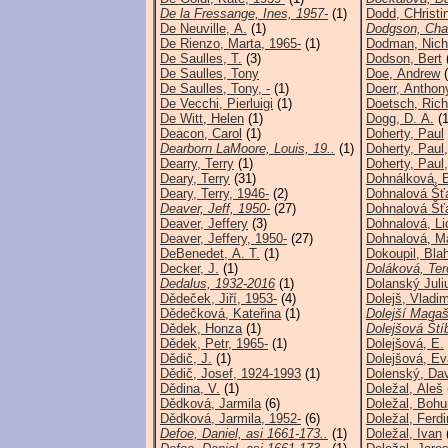
De la Fressange, Ines, 1957-
(1)
Dodd, CHristi
De Neuville, A.
(1)
Dodgson, Char
De Rienzo, Marta, 1965-
(1)
Dodman, Nich
De Saulles, T.
(3)
Dodson, Bert
De Saulles, Tony
Doe, Andrew
(
De Saulles, Tony, -
(1)
Doerr, Anthon
De Vecchi, Pierluigi
(1)
Doetsch, Rich
De Witt, Helen
(1)
Dogg, D. A.
(1
Deacon, Carol
(1)
Doherty, Paul
Dearborn LaMoore, Louis, 19..
(1)
Doherty, Paul,
Dearry, Terry
(1)
Doherty, Paul
Deary, Terry
(31)
Dohnálková, 
Deary, Terry, 1946-
(2)
Dohnalová Šťa
Deaver, Jeff, 1950-
(27)
Dohnalová Šťa
Deaver, Jeffery
(3)
Dohnalová, Li
Deaver, Jeffery, 1950-
(27)
Dohnalová, Ma
DeBenedet, A. T.
(1)
Dokoupil, Bla
Decker, J.
(1)
Doláková, Ter
Dedalus, 1932-2016
(1)
Dolanský Juli
Dědeček, Jiří, 1953-
(4)
Dolejš, Vladim
Dědečková, Kateřina
(1)
Dolejší Magašv
Dědek, Honza
(1)
Dolejšová Ští
Dědek, Petr, 1965-
(1)
Dolejšová, E.
Dědič, J.
(1)
Dolejšová, Ev
Dědič, Josef, 1924-1993
(1)
Dolenský, Da
Dědina, V.
(1)
Doležal, Aleš
Dědková, Jarmila
(6)
Doležal, Bohu
Dědková, Jarmila, 1952-
(6)
Doležal, Ferd
Defoe, Daniel, asi 1661-173..
(1)
Doležal, Ivan