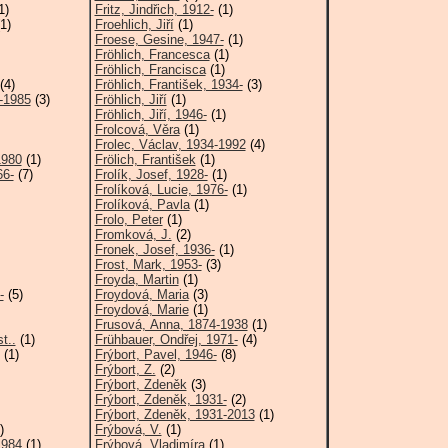
1)
Fritz, Jindřich, 1912-
(1)
1)
Froehlich, Jiří
(1)
Froese, Gesine, 1947-
(1)
Fröhlich, Francesca
(1)
Fröhlich, Francisca
(1)
(4)
Fröhlich, František, 1934-
(3)
-1985
(3)
Fröhlich, Jiří
(1)
Fröhlich, Jiří, 1946-
(1)
Frolcová, Věra
(1)
Frolec, Václav, 1934-1992
(4)
1980
(1)
Frölich, František
(1)
66-
(7)
Frolík, Josef, 1928-
(1)
Frolíková, Lucie, 1976-
(1)
Frolíková, Pavla
(1)
Frolo, Peter
(1)
Fromková, J.
(2)
Fronek, Josef, 1936-
(1)
Frost, Mark, 1953-
(3)
Froyda, Martin
(1)
-
(5)
Froydová, Maria
(3)
Froydová, Marie
(1)
Frusová, Anna, 1874-1938
(1)
t..
(1)
Frühbauer, Ondřej, 1971-
(4)
(1)
Frýbort, Pavel, 1946-
(8)
Frýbort, Z.
(2)
Frýbort, Zdeněk
(3)
Frýbort, Zdeněk, 1931-
(2)
Frýbort, Zdeněk, 1931-2013
(1)
)
Frýbová, V.
(1)
1984
(1)
Frýbová, Vladimíra
(1)