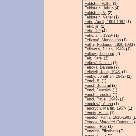
Feldstein Valter
(1)
Feldstein, Jakub
(4)
Feldstein, V.
(2)
Feldstein, Valter
(1)
Felix, Adolf, 1904-1987
(1)
Felix, jiří
(1)
Felix, Jiří
(4)
Felix, Jiří, 1929-
(1)
Felixová, Magdalena
(1)
Fellini, Federico, 1920-1993
(
Fellowes, Julian, 1949-
(1)
Fellows, Leonard
(2)
Felt, Karel
(3)
Feltová Daniela
(1)
Feltová, Daniela
(7)
Feltwell, John, 1948-
(1)
Fenby, Jonathan, 1942-
(1)
Fencl, B.
(1)
Fencl, Bohumil
(2)
Fencl, Jaroslav
(1)
Fencl, Jaroslov
(1)
Fencl, Pavel, 1949-
(1)
Fenclová, Alena
(1)
Fendrych, Martin, 1957-
(1)
Feneis, Heinz
(1)
Fénelon, Fania, 1918-1983
(1
Fennell, Margaret Colleen,..
(
Fenson, Roy
(1)
Fenwick, Elizabeth
(2)
Fenwick, Liz
(1)