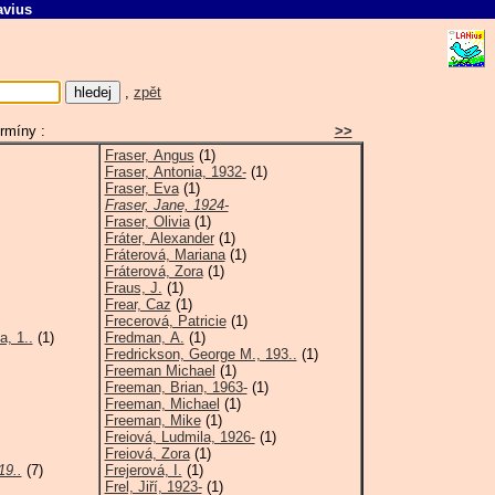
avius
F
,
zpět
rmíny :
>>
Fraser, Angus
(1)
Fraser, Antonia, 1932-
(1)
Fraser, Eva
(1)
Fraser, Jane, 1924-
Fraser, Olivia
(1)
Fráter, Alexander
(1)
Fráterová, Mariana
(1)
Fráterová, Zora
(1)
Fraus, J.
(1)
Frear, Caz
(1)
Frecerová, Patricie
(1)
, 1..
(1)
Fredman, A.
(1)
Fredrickson, George M., 193..
(1)
Freeman Michael
(1)
Freeman, Brian, 1963-
(1)
Freeman, Michael
(1)
Freeman, Mike
(1)
Freiová, Ludmila, 1926-
(1)
Freiová, Zora
(1)
19..
(7)
Frejerová, I.
(1)
Frel, Jiří, 1923-
(1)