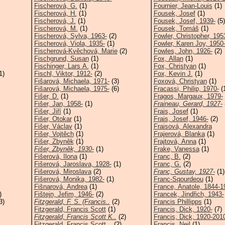
Fischerová, G.
(1)
Fournier, Jean-Louis
(1)
Fischerová, H.
(1)
Fousek, Josef
(1)
Fischerová, J.
(1)
Fousek, Josef, 1939-
(5)
Fischerová, M.
(1)
Fousek, Tomáš
(1)
Fischerová, Sylva, 1963-
(2)
Fowler, Christopher, 195
Fischerová, Viola, 1935-
(1)
Fowler, Karen Joy, 1950
Fischerová-Kvěchová, Marie
(2)
Fowles, John, 1926-
(2)
Fischgrund, Susan
(1)
Fox, Allan
(1)
Fischinger, Lars A.
(1)
Fox, Christyan
(1)
1)
Fischl, Viktor, 1912-
(2)
Fox, Kevin J.
(1)
Fišarová, Michaela, 1971-
(3)
Foxová, Christyan
(1)
Fišarová, Michaela, 1975-
(6)
Fracassi, Philip, 1970-
(
Fišer, D.
(1)
Fragos, Margaux, 1979-
Fišer, Jan, 1958-
(1)
Fraineau, Gerard, 1927-
Fišer, Jiří
(1)
Frais, Josef
(1)
Fišer, Otokar
(1)
Frais, Josef, 1946-
(2)
Fišer, Václav
(1)
Fraisová, Alexandra
Fišer, Vojtěch
(1)
Frajerová, Blanka
(1)
Fišer, Zbyněk
(1)
Frajtová, Anna
(1)
Fišer, Zbyněk, 1930-
(1)
Frake, Vanessa
(1)
Fišerová, Ilona
(1)
Franc, B.
(2)
Fišerová, Jaroslava, 1928-
(1)
Franc, G.
(2)
Fišerová, Miroslava
(2)
Franc, Gustav, 1927-
(1)
Fišerová, Monika, 1982-
(1)
Franc-Sqourdeou
(1)
Fišnarová, Andrea
(1)
France, Anatole, 1844-1
)
Fištejn, Jefim, 1946-
(2)
Francek, Jindřich, 1943-
3)
Fitzgerald, F. S. (Francis..
(2)
Francis Phillipps
(1)
Fitzgerald, Francis Scott
(1)
Francis, Dick, 1920-
(7)
Fitzgerald, Francis Scott K..
(2)
Francis, Dick, 1920-201
Fitzgerald, Francis Scott,..
(2)
Francis, Neil
(1)