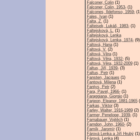
Falconer, Colin
(1)
Falconer, Colin, 1953-
(1)
Falcones, Ildefonso, 1959-
(1
Fales, Ivan
(1)
Falta, Z.
(1)
Falteisek, Lukáš, 1983-
(1)
Faltejsková, L.
(1)
Faltejsková, Lenka
Faltejsková, Lenka, 1974-
(9)
Faltová, Hana
(1)
Faltová, V.
(2)
Faltová, Věra
(1)
Faltová, Věra, 1932-
(5)
Faltová, Věra, 1932-2009
(1)
Faltus, Jiří, 1939-
(3)
Faltus, Petr
(1)
Fansten, Jacques
(1)
Fantová, Milena
(1)
Fantys, Petr
(2)
Fara, Pavel, 1966-
(1)
Faraggiana, Giorgio
(1)
Farjeon, Eleanor, 1881-1965
(
Farkas, Viktor
(3)
Farley, Walter, 1916-1989
(2)
Farmer, Penelope, 1939-
(1)
Farnabauer, Vojtěch
(1)
Farndon, John, 1960-
(2)
Farník, Jaromír
(1)
Fárová Lenka a Jiří Hrubý
(1)
Fárová, Lenka
(4)