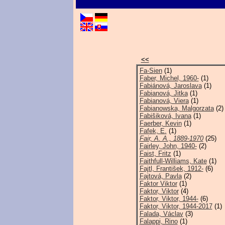
<<
Fa-Sien
(1)
Faber, Michel, 1960-
(1)
Fabiánová, Jaroslava
(1)
Fabianová, Jitka
(1)
Fabianová, Viera
(1)
Fabianowska, Malgorzata
(2)
Fabišiková, Ivana
(1)
Faerber, Kevin
(1)
Fafek, E.
(1)
Fair, A. A., 1889-1970
(25)
Fairley, John, 1940-
(2)
Faist, Fritz
(1)
Faithfull-Williams, Kate
(1)
Fajtl, František, 1912-
(6)
Fajtová, Pavla
(2)
Faktor Viktor
(1)
Faktor, Viktor
(4)
Faktor, Viktor, 1944-
(6)
Faktor, Viktor, 1944-2017
(1)
Falada, Václav
(3)
Falappi, Rino
(1)