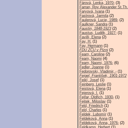
Fárová, Lenka, 1970-
(3)
Farran, Roy Alexander St.Th.
Faryová, Ivana
(1)
Fastrová, Jarmila
(2)
Faulerová, Lucie, 1989-
(2)
Faulkner, Sandra
(1)
Faustin, 1848-1923
(2)
Faustus, Luděk, 1927-
(1)
Favilli, Elena
(2)
Fay, H.
(1)
Fay, Hermann
(1)
FDU ZČU v Plzni
(2)
Fearn, Caroline
(2)
Fearn, Naomi
(4)
Fearn, Naomi, 1976-
(6)
Fedler, Joanne
(1)
Fedorovski, Vladimir, -
(1)
Feigel, František, 1901-1972
Feikl, Josef
(1)
Feinberg, Leslie
(1)
Feistová, Elena
(1)
Fejerová, I.
(1)
Fejfar, Oldřich, 1930-
(1)
Fejtek, Miloslav
(1)
Feld, Friedrich
(1)
Feld, Charles
(1)
Feldek, Lubomír
(1)
Feldeková, Anna
(1)
Feldeková, Anna, 1976-
(2)
Feldkamp, Herbert
(1)