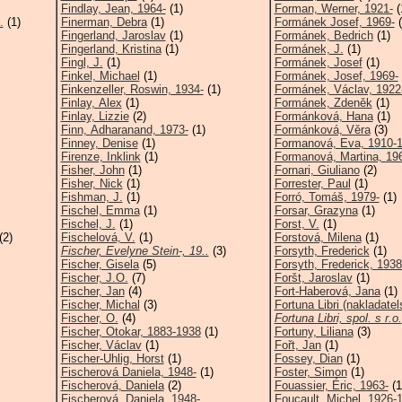
Findlay, Jean, 1964-
(1)
Forman, Werner, 1921-
(
.
(1)
Finerman, Debra
(1)
Formánek Josef, 1969-
(
Fingerland, Jaroslav
(1)
Formánek, Bedrich
(1)
Fingerland, Kristina
(1)
Formánek, J.
(1)
Fingl, J.
(1)
Formánek, Josef
(1)
Finkel, Michael
(1)
Formánek, Josef, 1969-
Finkenzeller, Roswin, 1934-
(1)
Formánek, Václav, 1922
Finlay, Alex
(1)
Formánek, Zdeněk
(1)
Finlay, Lizzie
(2)
Formánková, Hana
(1)
Finn, Adharanand, 1973-
(1)
Formánková, Věra
(3)
Finney, Denise
(1)
Formanová, Eva, 1910-
Firenze, Inklink
(1)
Formanová, Martina, 19
Fisher, John
(1)
Fornari, Giuliano
(2)
Fisher, Nick
(1)
Forrester, Paul
(1)
Fishman, J.
(1)
Forró, Tomáš, 1979-
(1)
Fischel, Emma
(1)
Forsar, Grazyna
(1)
Fischel, J.
(1)
Forst, V.
(1)
(2)
Fischelová, V.
(1)
Forstová, Milena
(1)
Fischer, Evelyne Stein-, 19..
(3)
Forsyth, Frederick
(1)
Fischer, Gisela
(5)
Forsyth, Frederick, 1938
Fischer, J.O.
(7)
Foršt, Jaroslav
(1)
Fischer, Jan
(4)
Fort-Haberová, Jana
(1)
Fischer, Michal
(3)
Fortuna Libri (nakladatels
Fischer, O.
(4)
Fortuna Libri, spol. s r.o.
Fischer, Otokar, 1883-1938
(1)
Fortuny, Liliana
(3)
Fischer, Václav
(1)
Fořt, Jan
(1)
Fischer-Uhlig, Horst
(1)
Fossey, Dian
(1)
Fischerová Daniela, 1948-
(1)
Foster, Simon
(1)
Fischerová, Daniela
(2)
Fouassier, Éric, 1963-
(1
Fischerová, Daniela, 1948-
Foucault, Michel, 1926-