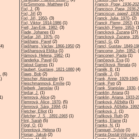
FitzSimmons, Matthew
(1)
Francis, Pope, 1936-20
Fixl, J.
(3)
Francisco, Papa, 1936-
Fixl, Jiří
(2)
Franciscus, papež, 193
Fixl, Jiří, 1950-
(3)
Franck, Julia, 1970-
(2)
Fixl, Viktor, 1914-1986
(1)
Franck, Pierre, 1953-
(1)
Fjell, Jan-Erik, 1982-
(3)
Franckh, Pierre, 1953-
(1
Flade, Johanes
(1)
Francková, Zuzana
(27)
Flajšar, Jiří, 1975-
(1)
Francková, Zuzana, 195
Flajšhans, Pavel
(2)
Francl, G.
(2)
4)
Flajšhans, Václav, 1866-1950
(2)
Francl, Gustav, 1849-19
Flajšhansová Eliška
(1)
Francome, John, 1952-
(
Flámová, Helena, 1982-
(1)
Franconeri, Paola
(1)
Flanderka, Pavel
(1)
Frančeová, Eva
(1)
Flatout Games
(1)
Frančíková, Renata
(1)
Flaubert, Gustave, 1821-1880
(4)
Franěk, B.
(1)
.
(6)
Flaws, Bob
(2)
Franěk, J.
(1)
)
Fleischer, Alexander
(1)
Frank, Anne, 1929-1945
Fleischmannová, Emílie
(1)
Frank, Petr
(2)
Flejberk, Jaroslav
(1)
Frank, Stanislav, 1930-
(
Flejšar, J.
(1)
Franklin, Ariana
(1)
1)
Flemrová, Alice
(2)
Franklin, Ariana, 1933-2
Flemrová, Alice, 1970-
(5)
Franková, Alžběta
(1)
Flemrová, Sára, 1994-
(1)
Franková, Alžběta, 1992
Fletcher, Elliot
(1)
Franková, J.
(1)
Fletcher, J. S., 1891-1965
(1)
Fraňková, Ruth
(2)
Flint, Sarah
(5)
Franks, Elaine
(1)
Flögl, O.
(1)
Franks, N.
(1)
Florentová, Helena
(1)
Franquet, Sylvie
(1)
Florian, Jakub
(2)
Franta Dostál-Vršovský,