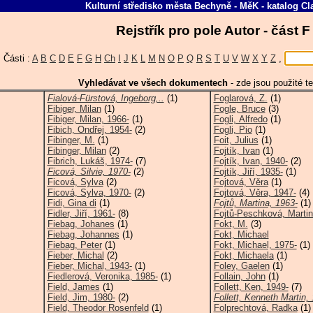
Kulturní středisko města Bechyně - MěK
-
katalog
Cl
Rejstřík pro pole Autor - část 
Části :
A
B
C
D
E
F
G
H
Ch
I
J
K
L
M
N
O
P
Q
R
S
T
U
V
W
X
Y
Z
,
Vyhledávat ve všech dokumentech
-
zde jsou použité te
Fialová-Fürstová, Ingeborg,..
(1)
Foglarová, Z.
(1)
Fibiger, Milan
(1)
Fogle, Bruce
(3)
Fibiger, Milan, 1966-
(1)
Fogli, Alfredo
(1)
Fibich, Ondřej, 1954-
(2)
Fogli, Pio
(1)
Fibinger, M.
(1)
Foit, Julius
(1)
Fibinger, Milan
(2)
Fojtík, Ivan
(1)
Fibrich, Lukáš, 1974-
(7)
Fojtík, Ivan, 1940-
(2)
Ficová, Silvie, 1970-
(2)
Fojtík, Jiří, 1935-
(1)
Ficová, Sylva
(2)
Fojtová, Věra
(1)
Ficová, Sylva, 1970-
(2)
Fojtová, Věra, 1947-
(4)
Fidi, Gina di
(1)
Fojtů, Martina, 1963-
(1)
Fidler, Jiří, 1961-
(8)
Fojtů-Peschková, Martina
Fiebag, Johanes
(1)
Fokt, M.
(3)
Fiebag, Johannes
(1)
Fokt, Michael
Fiebag, Peter
(1)
Fokt, Michael, 1975-
(1)
Fieber, Michal
(2)
Fokt, Michaela
(1)
Fieber, Michal, 1943-
(1)
Foley, Gaelen
(1)
Fiedlerová, Veronika, 1985-
(1)
Follain, John
(1)
Field, James
(1)
Follett, Ken, 1949-
(7)
Field, Jim, 1980-
(2)
Follett, Kenneth Martin, 
Field, Theodor Rosenfeld
(1)
Folprechtová, Radka
(1)