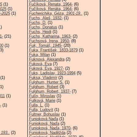
25
(1)
Fučíková, Renata, 1964-
(6)
2025
(1)
Fučíková, Renáta, 1964-
(6)
6-2025
(1)
Fucherichika, Géza, 1901-19..
(1)
Fuchs, Aleš, 1932-
(1)
Fuchs, D.
(1)
)
Fuchs, Donatus
(1)
Fuchs, Heidi
(1)
1-
(21)
Fuchs, Katharina, 1963-
(2)
Fuchsová, Irena, 1950-
(8)
00
(1)
Fuk, Tomáš, 1945-
(20)
3)
Fuka, František, 1833-1879
(1)
Fuka, Milan
(1)
Fuknová, Alexandra
(2)
Fuková, Eva
(7)
Fuková, Eva, 1927-
(2)
Fuks, Ladislav, 1923-1994
(5)
(1)
Fuksa, Vladimír
(2)
Fulghum, Hunter S.
(1)
1)
Fulghum, Robert
(3)
Fulghum, Robert, 1937-
(7)
011
(1)
Fulín, Miroslav
(1)
Fulková, Marie
(1)
-
(1)
Fulla, Ĺ.
(1)
Fulla, Ludovít
(1)
Fultner, Bohuslav
(1)
Funioková Naďa
(1)
Funioková, Naďa
(2)
Funioková, Naďa, 1970-
(6)
 193..
(2)
Funioková, Naděžda
(2)