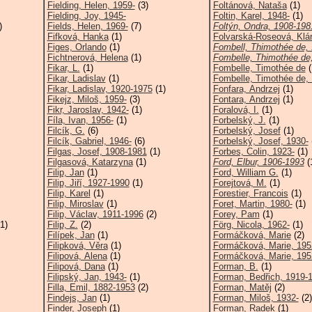
Fielding, Helen, 1959-
(3)
Foltánová, Nataša
(1)
Fielding, Joy, 1945-
Foltin, Karel, 1948-
(1)
)
Fields, Helen, 1969-
(7)
Foltýn, Ondra, 1908-198
Fifková, Hanka
(1)
Folvarská-Roseová, Klá
Figes, Orlando
(1)
Fombell, Thimothée de, 
Fichtnerová, Helena
(1)
Fombelle, Thimothée de,
Fikar, L.
(1)
Fombelle, Timothée de
(
Fikar, Ladislav
(1)
Fombelle, Timothée de, 
Fikar, Ladislav, 1920-1975
(1)
Fonfara, Andrzej
(1)
Fikejz, Miloš, 1959-
(3)
Fontara, Andrzej
(1)
Fikr, Jaroslav, 1942-
(1)
Foralová, I.
(1)
Fíla, Ivan, 1956-
(1)
Forbelský, J.
(1)
Filcík, G.
(6)
Forbelský, Josef
(1)
Filcík, Gabriel, 1946-
(6)
Forbelský, Josef, 1930-
Filgas, Josef, 1908-1981
(1)
Forbes, Colin, 1923-
(1)
Filgasová, Katarzyna
(1)
Ford, Elbur, 1906-1993
(
Filip, Jan
(1)
Ford, William G.
(1)
Filip, Jiří, 1927-1990
(1)
Forejtová, M.
(1)
Filip, Karel
(1)
Forestier, Francois
(1)
Filip, Miroslav
(1)
Foret, Martin, 1980-
(1)
Filip, Václav, 1911-1996
(2)
Forey, Pam
(1)
1)
Filip, Z.
(2)
Förg, Nicola, 1962-
(1)
Filípek, Jan
(1)
Formáčková, Marie
(2)
Filipková, Věra
(1)
Formáčková, Marie, 1952
Filipová, Alena
(1)
Formáčková, Marie, 195
Filipová, Dana
(1)
Forman, B.
(1)
Filipský, Jan, 1943-
(1)
Forman, Bedřich, 1919-
Filla, Emil, 1882-1953
(2)
Forman, Matěj
(2)
Findejs, Jan
(1)
Forman, Miloš, 1932-
(2)
Finder, Joseph
(1)
Forman, Radek
(1)