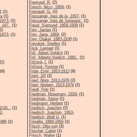
Fremund, R.
(2)
French, Nicci, 1959-
(1)
1
(1)
Fresquet, G.
(1)
ra
(1)
Fressange, Ines de la, 1957-
(1)
1973-
(1)
Fressange, Inès de Seignard..
(1)
 197..
(1)
Freud, Sigmund, 1856-1939
(1)
1)
Frey, James
(1)
1973-
(1)
Frey, Jana, 1969-
(2)
Frey, Otakar, 1883-1938
(1)
Freydont, Shelley
(1)
Frick, Lennart
(1)
Frič, Albert Vojtěch
(1)
Frič, Alberto Vojtěch, 1882..
(1)
(1)
Fričová, I.
(1)
Fričová, Yvonna
(1)
18)
Frída, Emil, 1853-1912
(9)
Fried, Jiří
(2)
Fried, Nora, 1913-1976
(2)
Fried, Norbert, 1913-1976
(2)
Friedl, Petr
(1)
Friedman, Rosemary, 1929-
(1)
Friedman, Steve
(1)
Friedmann, Herbert
(1)
(20...
(1)
Friedrich, Joachim
(2)
2-
Friedrich, Joachim, 1953-
Friedrich, Wolf U.
(1)
1985
(1)
Fringilla, 1884-1955
(1)
Frisch, Otto von
(2)
Frischer, Catrin
(1)
Fritsch, Walter
(1)