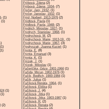
Frýbová, Zdena
(2)
Frýbová, Zdena, 1934-
(7)
Fryčer, Jaro, 1932-
(1)
Fryčer, Jaroslav, 1932-
(1)
3-
(1)
Frýd, Norbert, 1913-1976
(2)
-
(1)
Frýdlová, Pavla
(1)
Frýdlová, Pavla, 1948-
(2)
Frydrich, Miroslav, 1927-
(1)
Frydrych, Stanislav, 1968-
(1)
Frydrychová, M.
(2)
Frydrychová, Marie, 1913-19..
(1)
1)
Frydrychová, Marie, 1967-
(3)
(1)
Frydryszak, Joanna Kuciel-
(1)
(1)
Frynta, E.
(8)
Frynta, Emanuel
(3)
Frynta, K.
(1)
Frýzek, J.
(1)
Frýzek, Miloslav
(1)
Fučeríčika, Géza, 1901-1966
(1)
Fučida, Micuo, 1902-1976
(1)
Fučík, Bedřich, 1900-1984
(1)
Fučík, Julius
(1)
Fučíková Renáta, 1964-
(1)
Fučíková, Eliška
(1)
924
(1)
Fučíková, J.
(4)
(1)
Fučíková, Jitka
(1)
Fučíková, Jitka, 1903-1987
(1)
Fučíková, R.
(2)
0
(2)
Fučíková, Renata
(2)
Fučíková, Renáta
(4)