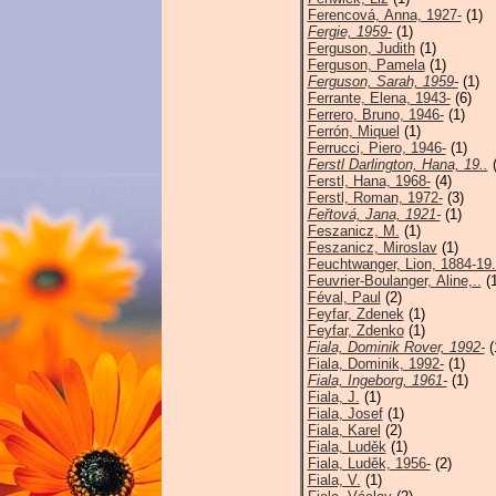
Ferencová, Anna, 1927-
(1)
Fergie, 1959-
(1)
Ferguson, Judith
(1)
Ferguson, Pamela
(1)
Ferguson, Sarah, 1959-
(1)
Ferrante, Elena, 1943-
(6)
Ferrero, Bruno, 1946-
(1)
Ferrón, Miquel
(1)
Ferrucci, Piero, 1946-
(1)
Ferstl Darlington, Hana, 19..
(
Ferstl, Hana, 1968-
(4)
Ferstl, Roman, 1972-
(3)
Feřtová, Jana, 1921-
(1)
Feszanicz, M.
(1)
Feszanicz, Miroslav
(1)
Feuchtwanger, Lion, 1884-19.
Feuvrier-Boulanger, Aline,..
(1
Féval, Paul
(2)
Feyfar, Zdenek
(1)
Feyfar, Zdenko
(1)
Fiala, Dominik Rover, 1992-
(
Fiala, Dominik, 1992-
(1)
Fiala, Ingeborg, 1961-
(1)
Fiala, J.
(1)
Fiala, Josef
(1)
Fiala, Karel
(2)
Fiala, Luděk
(1)
Fiala, Luděk, 1956-
(2)
Fiala, V.
(1)