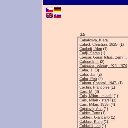
<<
Cabalková, Klára
Cabrol, Christian, 1925-
(1)
Cackett, Alan
(1)
Cadji, Sarah
(1)
Caesar, Gaius Iulius, zemř...
Cafourek, I.
(2)
Cafourek, Václav, 1911-1976
Caha, J.
(3)
Caha, Jan
(2)
Caha, Petr
(2)
Cahour, Chantal, 1947-
(1)
Cachin, Francoise
(1)
Cais, M.
(3)
Cais, Milan - mladší
(1)
Cais, Milan - starší
(1)
Cais, Milan, 1939-
(4)
Cajalová, Ana
(1)
Calder, Tony
(1)
Caldesi, Giancarlo
(1)
Caldesi, Katie
(1)
Caldwell, Ian
(1)