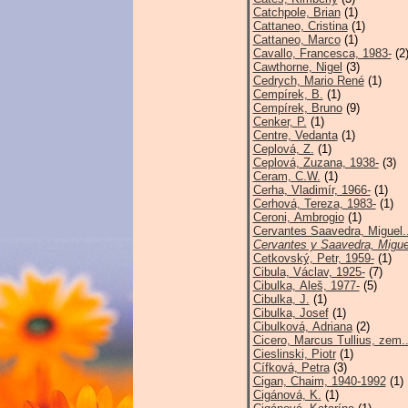
Catchpole, Brian
(1)
Cattaneo, Cristina
(1)
Cattaneo, Marco
(1)
Cavallo, Francesca, 1983-
(2
Cawthorne, Nigel
(3)
Cedrych, Mario René
(1)
Cempírek, B.
(1)
Cempírek, Bruno
(9)
Cenker, P.
(1)
Centre, Vedanta
(1)
Ceplová, Z.
(1)
Ceplová, Zuzana, 1938-
(3)
Ceram, C.W.
(1)
Cerha, Vladimír, 1966-
(1)
Cerhová, Tereza, 1983-
(1)
Ceroni, Ambrogio
(1)
Cervantes Saavedra, Miguel.
Cervantes y Saavedra, Migue
Cetkovský, Petr, 1959-
(1)
Cibula, Václav, 1925-
(7)
Cibulka, Aleš, 1977-
(5)
Cibulka, J.
(1)
Cibulka, Josef
(1)
Cibulková, Adriana
(2)
Cicero, Marcus Tullius, zem.
Cieslinski, Piotr
(1)
Cífková, Petra
(3)
Cigan, Chaim, 1940-1992
(1)
Cigánová, K.
(1)