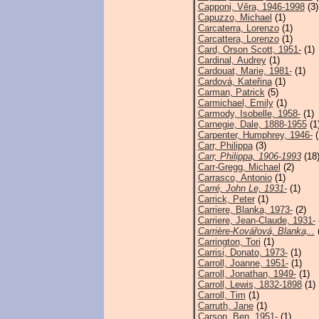
Capponi, Věra, 1946-1998
(3)
Capuzzo, Michael
(1)
Carcaterra, Lorenzo
(1)
Carcattera, Lorenzo
(1)
Card, Orson Scott, 1951-
(1)
Cardinal, Audrey
(1)
Cardouat, Marie, 1981-
(1)
Cardová, Kateřina
(1)
Carman, Patrick
(5)
Carmichael, Emily
(1)
Carmody, Isobelle, 1958-
(1)
Carnegie, Dale, 1888-1955
(1
Carpenter, Humphrey, 1946-
(
Carr, Philippa
(3)
Carr, Philippa, 1906-1993
(18
Carr-Gregg, Michael
(2)
Carrasco, Antonio
(1)
Carré, John Le, 1931-
(1)
Carrick, Peter
(1)
Carriere, Blanka, 1973-
(2)
Carriere, Jean-Claude, 1931-
Carrière-Kovářová, Blanka,..
(
Carrington, Tori
(1)
Carrisi, Donato, 1973-
(1)
Carroll, Joanne, 1951-
(1)
Carroll, Jonathan, 1949-
(1)
Carroll, Lewis, 1832-1898
(1)
Carroll, Tim
(1)
Carruth, Jane
(1)
Carson, Ben, 1951-
(1)