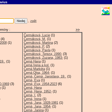
avius
C
,
zpět
rmíny :
>>
Čermáková, Lucie
(1)
(4)
Čermáková, M.
(1)
-2008
(1)
Čermáková, Martina
(2)
Čermáková, P.
(2)
Čermáková, Pavla
(1)
Čermáková, Tereza, 1990-
(3)
Čermáková, Zuzana, 1983-
(1)
19..
(1)
Černá Hana
(1)
Černá Irena a kol.
(1)
Černá Markéta
(1)
Černá Olga, 1964-
(1)
Černá, Černá, Jaroslava, 19..
(1)
Černá, Eva
(1)
0-1969
(3)
Černá, Eva, 1954-2023
(6)
h
(1)
Černá, Hana
Černá, Hana, 1952-
(1)
Černá, I.
(2)
)
Černá, Irena
(1)
Černá, Jana, 1928-1981
(1)
Černá, Jana, 1954-
(1)
Černá, Janina
(1)