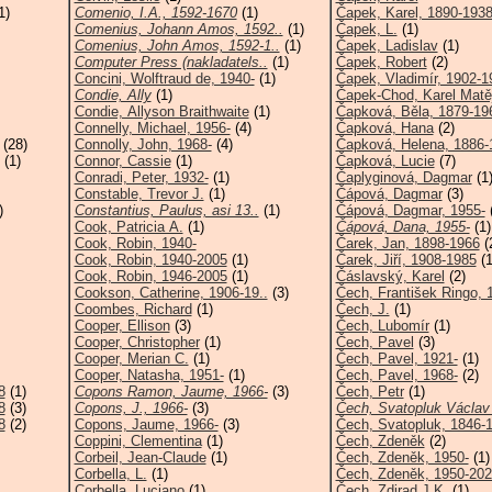
1)
Comenio, I.A., 1592-1670
(1)
Čapek, Karel, 1890-193
Comenius, Johann Amos, 1592..
(1)
Čapek, L.
(1)
Comenius, John Amos, 1592-1..
(1)
Čapek, Ladislav
(1)
Computer Press (nakladatels..
(1)
Čapek, Robert
(2)
Concini, Wolftraud de, 1940-
(1)
Čapek, Vladimír, 1902-1
Condie, Ally
(1)
Čapek-Chod, Karel Matě
Condie, Allyson Braithwaite
(1)
Čapková, Běla, 1879-19
Connelly, Michael, 1956-
(4)
Čapková, Hana
(2)
(28)
Connolly, John, 1968-
(4)
Čapková, Helena, 1886-
(1)
Connor, Cassie
(1)
Čapková, Lucie
(7)
Conradi, Peter, 1932-
(1)
Čaplyginová, Dagmar
(1
Constable, Trevor J.
(1)
Čápová, Dagmar
(3)
)
Constantius, Paulus, asi 13..
(1)
Čápová, Dagmar, 1955-
(
Cook, Patricia A.
(1)
Čápová, Dana, 1955-
(1)
Cook, Robin, 1940-
Čarek, Jan, 1898-1966
(
Cook, Robin, 1940-2005
(1)
Čarek, Jiří, 1908-1985
(1
Cook, Robin, 1946-2005
(1)
Čáslavský, Karel
(2)
Cookson, Catherine, 1906-19..
(3)
Čech, František Ringo, 
Coombes, Richard
(1)
Čech, J.
(1)
Cooper, Ellison
(3)
Čech, Lubomír
(1)
Cooper, Christopher
(1)
Čech, Pavel
(3)
Cooper, Merian C.
(1)
Čech, Pavel, 1921-
(1)
Cooper, Natasha, 1951-
(1)
Čech, Pavel, 1968-
(2)
8
(1)
Copons Ramon, Jaume, 1966-
(3)
Čech, Petr
(1)
8
(3)
Copons, J., 1966-
(3)
Čech, Svatopluk Václav 
8
(2)
Copons, Jaume, 1966-
(3)
Čech, Svatopluk, 1846-
Coppini, Clementina
(1)
Čech, Zdeněk
(2)
Corbeil, Jean-Claude
(1)
Čech, Zdeněk, 1950-
(1)
Corbella, L.
(1)
Čech, Zdeněk, 1950-20
Corbella, Luciano
(1)
Čech, Zdirad J.K.
(1)