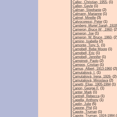
Callec, Christian, 1955-
(1)
Callen, Gayle
(1)
Calman, Stephanie
(2)
Calmann, Marianne
(1)
Calmel, Mireille
(3)
Calvocoressi, Peter
(1)
Camberg, Muriel Sarah, 1918
Cameron, Bruce W., 1960-
(2
Cameron, Joe
(1)
Cameron, W. Bruce, 1960-
(2
Camino, Isabella
(2)
Camonte, Tony S.
(1)
Campbell, Bebe Moore
(1)
Campbell, Eric
(1)
Campbell, Jennifer
(1)
Campinoti, Paolo
(2)
Campos, Cristian
(1)
Camus, Albert, 1913-1960
(2)
Camutaliová, I.
(1)
Camutaliová, Irena, 1926-
(2)
Camutaliová, Miroslava
(2)
Canetti, Elias, 1905-1994
(1)
Canon, George F.
(1)
Canter, Mark
(1)
Cantrell, Rebecca
(1)
Capella, Anthony
(1)
Caplin, Julie
(5)
Capone, Phil
(1)
Capote, Truman
(1)
Capote, Truman, 1924-1984
(