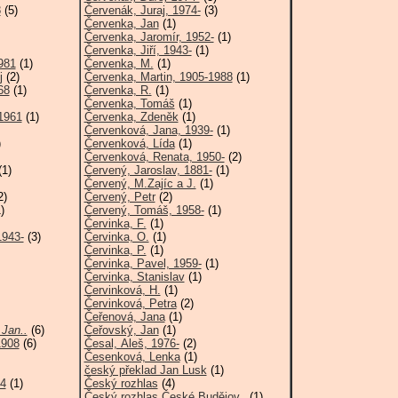
8
(5)
Červenák, Juraj, 1974-
(3)
Červenka, Jan
(1)
Červenka, Jaromír, 1952-
(1)
Červenka, Jiří, 1943-
(1)
981
(1)
Červenka, M.
(1)
j
(2)
Červenka, Martin, 1905-1988
(1)
68
(1)
Červenka, R.
(1)
Červenka, Tomáš
(1)
1961
(1)
Červenka, Zdeněk
(1)
Červenková, Jana, 1939-
(1)
)
Červenková, Lída
(1)
Červenková, Renata, 1950-
(2)
1)
Červený, Jaroslav, 1881-
(1)
Červený, M.Zajíc a J.
(1)
2)
Červený, Petr
(2)
)
Červený, Tomáš, 1958-
(1)
Červinka, F.
(1)
1943-
(3)
Červinka, O.
(1)
Červinka, P.
(1)
Červinka, Pavel, 1959-
(1)
Červinka, Stanislav
(1)
Červinková, H.
(1)
Červinková, Petra
(2)
Čeřenová, Jana
(1)
Jan..
(6)
Čeřovský, Jan
(1)
1908
(6)
Česal, Aleš, 1976-
(2)
Česenková, Lenka
(1)
český překlad Jan Lusk
(1)
24
(1)
Český rozhlas
(4)
Český rozhlas České Budějov..
(1)