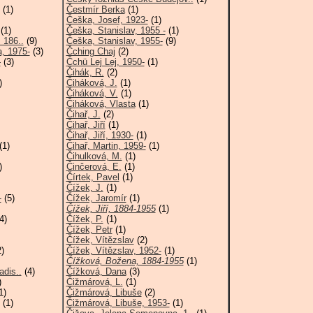
(1)
Čestmír Berka
(1)
Češka, Josef, 1923-
(1)
(1)
Češka, Stanislav, 1955 -
(1)
 186..
(9)
Češka, Stanislav, 1955-
(9)
, 1975-
(3)
Čching Chaj
(2)
-
(3)
Čchü Lej Lej, 1950-
(1)
Čihák, R.
(2)
)
Čiháková, J.
(1)
Čiháková, V.
(1)
Čiháková, Vlasta
(1)
Čihař, J.
(2)
Čihař, Jiří
(1)
Čihař, Jiří, 1930-
(1)
(1)
Čihař, Martin, 1959-
(1)
Čihulková, M.
(1)
)
Činčerová, E.
(1)
Čírtek, Pavel
(1)
Čížek, J.
(1)
-
(5)
Čížek, Jaromír
(1)
Čížek, Jiří, 1884-1955
(1)
4)
Čížek, P.
(1)
Čížek, Petr
(1)
Čížek, Vítězslav
(2)
)
Čížek, Vítězslav, 1952-
(1)
Čížková, Božena, 1884-1955
(1)
adis..
(4)
Čížková, Dana
(3)
)
Čižmárová, L.
(1)
1)
Čižmárová, Libuše
(2)
(1)
Čižmárová, Libuše, 1953-
(1)