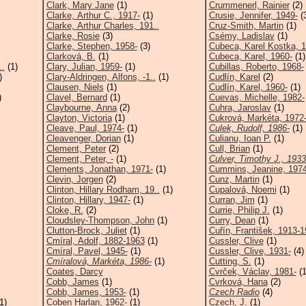
Clark, Mary Jane
(1)
Crummenerl, Rainier
(2)
Clarke, Arthur C., 1917-
(1)
Crusie, Jennifer, 1949-
(
Clarke, Arthur Charles, 191..
Cruz-Smith, Martin
(1)
Clarke, Rosie
(3)
Csémy, Ladislav
(1)
Clarke, Stephen, 1958-
(3)
Cubeca, Karel Kostka, 1
Clarková, B.
(1)
Cubeca, Karel, 1960-
(1)
..
(1)
Clary, Julian, 1959-
(1)
Cubillas, Roberto, 1968-
)
Clary-Aldringen, Alfons, -1..
(1)
Cudlín, Karel
(2)
Clausen, Niels
(1)
Cudlín, Karel, 1960-
(1)
)
Clavel, Bernard
(1)
Cuevas, Michelle, 1982-
Claybourne, Anna
(2)
Cuhra, Jaroslav
(1)
Clayton, Victoria
(1)
Cukrová, Markéta, 1972
Cleave, Paul, 1974-
(1)
Culek, Rudolf, 1986-
(1)
Cleavenger, Dorian
(1)
Culianu, Ioan P.
(1)
Clement, Peter
(2)
Cull, Brian
(1)
Clement, Peter, -
(1)
Culver, Timothy J., 1933
Clements, Jonathan, 1971-
(1)
Cummins, Jeanine, 1974
Clevin, Jorgen
(2)
Cunz, Martin
(1)
Clinton, Hillary Rodham, 19..
(1)
Cupalová, Noemi
(1)
Clinton, Hillary, 1947-
(1)
Curran, Jim
(1)
Cloke, R.
(2)
Currie, Philip J.
(1)
Cloudsley-Thompson, John
(1)
Curry, Dean
(1)
Clutton-Brock, Juliet
(1)
Cuřín, František, 1913-
Cmíral, Adolf, 1882-1963
(1)
Cussler, Clive
(1)
Cmíral, Pavel, 1945-
(1)
Cussler, Clive, 1931-
(4)
Cmíralová, Markéta, 1986-
(1)
Cutting, S.
(1)
Coates, Darcy
Cvrček, Václav, 1981-
(1
Cobb, James
(1)
Cvrková, Hana
(2)
Cobb, James, 1953-
(1)
Czech Radio
(4)
1)
Coben Harlan, 1962-
(1)
Czech, J.
(1)