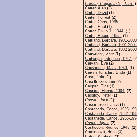
Carson, Benjamin S., 1951-
(
Carter, Alan
(2)
Carter, David
(1)
Carter, Forrest
(2)
Carter, Chris, 1965-
Carter, Paul
(1)
Carter, Philip J., 1944-
(1)
Carter, Robert, 1955-
(1)
Cartland, Barbara, 1901-2000
Cartland, Barbara, 1901-200..
Cartland, Barbara, 1902-2000
Cartwright, Mary
(1)
Cartwright, Stephen, 1947-
(2
Carvani, Eva
(2)
Carwardine, Mark, 1959-
(1)
Carwin Tomchin, Linda
(1)
Case, John
(1)
Caselli, Giovanni
(2)
Caspari, Tina
(1)
Caspian, Hanna, 1964-
(2)
Cassidy, Peter
(1)
Cassin, Jack
(1)
Cassin-Scott, Jack
(1)
Castaneda, Carlos, 1925-199
Castaneda, Carlos, 1931-199
Castaneda, Carlos, 1935-199
Castle, Jayne
(2)
Castleden, Rodney, 1945-
(1)
Catalanová, Hana
(3)
Cates, Kimberly
(3)