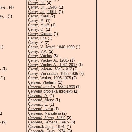
Černý, Jiří
(4)
9-1..
(4)
Černý, Jiří, 1940-
(1)
Černý, Jiří, 1961-
(1)
-,..
(1)
Černý, Karel
(2)
Černý, M.
(1)
Černý, Matěj
(1)
Černý, O.
(1)
Černý, Oldřich
(1)
Černý, Ota
(1)
Černý, P.
(2)
1)
Černý, V. Josef, 1840-1909
(1)
Černý, V.A.
(2)
Černý, Václav
(5)
Černý, Václav A., 1931-
(1)
Černý, Václav A., 1931-2017
(1)
-
(1)
Černý, Václav, 1845-1912
(2)
Černý, Věnceslav, 1865-1936
(2)
(1)
Černý, Walter, 1905-1975
(2)
Červeň, Vladimír
(1)
Červená maska, 1882-1939
(1)
Červená propiska (projekt)
(1)
Červená, A.
(1)
Červená, Alena
(1)
Červená, E.
(1)
Červená, Iveta
(1)
1)
Červená, Mahulena
(2)
Červená, Marie, 1967-
(3)
5
(9)
Červená, Růžena, 1967-
(3)
Červenák Juraj, 1974-
(1)
Červenák, Ďuro, 1974-
(3)