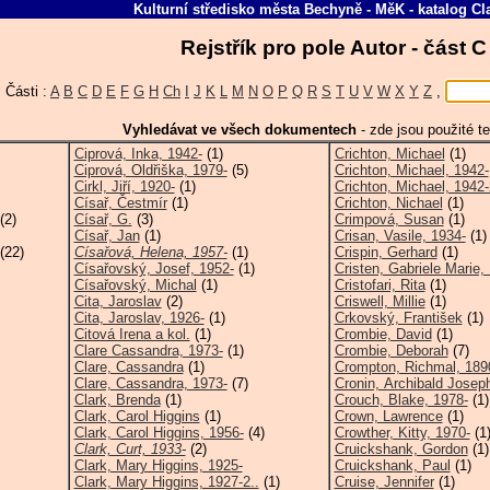
Kulturní středisko města Bechyně - MěK
-
katalog
Cl
Rejstřík pro pole Autor - část 
Části :
A
B
C
D
E
F
G
H
Ch
I
J
K
L
M
N
O
P
Q
R
S
T
U
V
W
X
Y
Z
,
Vyhledávat ve všech dokumentech
-
zde jsou použité te
Ciprová, Inka, 1942-
(1)
Crichton, Michael
(1)
Ciprová, Oldřiška, 1979-
(5)
Crichton, Michael, 1942-
Cirkl, Jiří, 1920-
(1)
Crichton, Michael, 1942
Císař, Čestmír
(1)
Crichton, Nichael
(1)
(2)
Císař, G.
(3)
Crimpová, Susan
(1)
Císař, Jan
(1)
Crisan, Vasile, 1934-
(1)
(22)
Císařová, Helena, 1957-
(1)
Crispin, Gerhard
(1)
Císařovský, Josef, 1952-
(1)
Cristen, Gabriele Marie, 
Císařovský, Michal
(1)
Cristofari, Rita
(1)
Cita, Jaroslav
(2)
Criswell, Millie
(1)
Cita, Jaroslav, 1926-
(1)
Crkovský, František
(1)
Citová Irena a kol.
(1)
Crombie, David
(1)
Clare Cassandra, 1973-
(1)
Crombie, Deborah
(7)
Clare, Cassandra
(1)
Crompton, Richmal, 189
Clare, Cassandra, 1973-
(7)
Cronin, Archibald Josep
Clark, Brenda
(1)
Crouch, Blake, 1978-
(1)
Clark, Carol Higgins
(1)
Crown, Lawrence
(1)
Clark, Carol Higgins, 1956-
(4)
Crowther, Kitty, 1970-
(1
Clark, Curt, 1933-
(2)
Cruickshank, Gordon
(1)
Clark, Mary Higgins, 1925-
Cruickshank, Paul
(1)
Clark, Mary Higgins, 1927-2..
(1)
Cruise, Jennifer
(1)