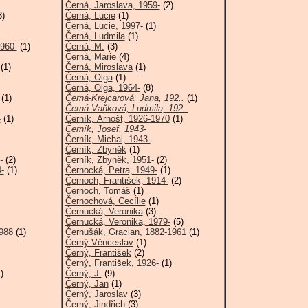
Černá, Jaroslava, 1959-
(2)
3)
Černá, Lucie
(1)
Černá, Lucie, 1997-
(1)
Černá, Ludmila
(1)
960-
(1)
Černá, M.
(3)
Černá, Marie
(4)
(1)
Černá, Miroslava
(1)
Černá, Olga
(1)
Černá, Olga, 1964-
(8)
(1)
Černá-Krejcarová, Jana, 192..
(1)
Černá-Vaňková, Ludmila, 192..
-
(1)
Černík, Arnošt, 1926-1970
(1)
Černík, Josef, 1943-
Černík, Michal, 1943-
Černík, Zbyněk
(1)
-
(2)
Černík, Zbyněk, 1951-
(2)
-
(1)
Černocká, Petra, 1949-
(1)
Černoch, František, 1914-
(2)
Černoch, Tomáš
(1)
Černochová, Cecílie
(1)
Černucká, Veronika
(3)
Černucká, Veronika, 1979-
(5)
1988
(1)
Černušák, Gracian, 1882-1961
(1)
Černý Věnceslav
(1)
Černý, František
(2)
Černý, František, 1926-
(1)
)
Černý, J.
(9)
Černý, Jan
(1)
Černý, Jaroslav
(3)
Černý, Jindřich
(3)