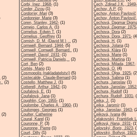
Corbi, Inez, 1968-
(1)
Čech, Zdirad J.K., 1949-
Corder, Zizou
(1)
Čechov, A.P.
(1)
Cordon'er, Mari
(3)
Čechov, Anton Pavlovič
)
Cordonnier, Marie
(3)
Čechov, Anton Pavlovič,
Coren, Stanley, 1942-
(1)
Čechová, Dagmar Digma
Cornejo, Carlos A.
(1)
Čechová, Dagmar, 1975
Cornelius, Edwin T.
(1)
Čechova, Dora
(2)
Cornelius, Geoffrey
(1)
Čechova, Dora, 1971-
(4
Cornish, D. M. (David M.) ,..
(2)
Čechová, H.
(1)
Cornwell, Bernard, 1944-
(5)
Čechová, Jolana
(1)
Cornwell, Cornwell, Bernard..
(1)
Čechová, Klára
(1)
Cornwell, David, 1931-
(1)
Čechová, Marie
(1)
Cornwell, Patricia Daniels,..
(2)
Čechová, Martina
(1)
Cort, Ben
(2)
Čechová, Milada, 1967-
Cortés, Mario
(1)
Čechová, O.
(4)
Cosmopolis (nakladatelství)
(5)
Čechová, Olga, 1925-
(2
.
(2)
Costecalde, Claude-Bernard
(1)
Čechová, Sabina
(1)
..
(2)
Costello, Matthew J.
(1)
Čechura, Jaroslav
(1)
Cotterell, Arthur, 1942-
(1)
Čechura, Jaroslav, 1952
Coufalová, E.
(1)
Čechura, Rudolf
(1)
Coufalová, Jana
(1)
Čechura, Rudolf, 1931-
(
Coughlin, Con, 1955-
(1)
Čejka, J.
(1)
Coulombe, Charles A., 1960-
(1)
Čejka, Jaromír
(1)
Coulonges, Georges
(1)
Čejka, Jaroslav, 1943-
(2
.
(2)
Coulter, Catherine
Čejková, Ivana
(6)
Coural, Karel
(1)
Čelakovský, František L
Couronne, P.
(3)
Čelková, Hana, 1931-
(1
Couronne, Pierre
(1)
Čelovský, Boris, 1923-
(
Court, Dilly
(1)
Čelovský, Bořivoj, 1923-