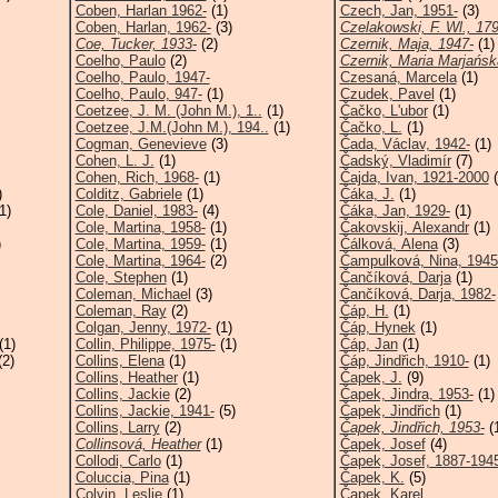
Coben, Harlan 1962-
(1)
Czech, Jan, 1951-
(3)
Coben, Harlan, 1962-
(3)
Czelakowski, F. Wl., 179
Coe, Tucker, 1933-
(2)
Czernik, Maja, 1947-
(1)
Coelho, Paulo
(2)
Czernik, Maria Marjańska
Coelho, Paulo, 1947-
Czesaná, Marcela
(1)
Coelho, Paulo, 947-
(1)
Czudek, Pavel
(1)
Coetzee, J. M. (John M.), 1..
(1)
Čačko, L'ubor
(1)
Coetzee, J.M.(John M.), 194..
(1)
Čačko, L.
(1)
Cogman, Genevieve
(3)
Čada, Václav, 1942-
(1)
Cohen, L. J.
(1)
Čadský, Vladimír
(7)
Cohen, Rich, 1968-
(1)
Čajda, Ivan, 1921-2000
(
)
Colditz, Gabriele
(1)
Čáka, J.
(1)
1)
Cole, Daniel, 1983-
(4)
Čáka, Jan, 1929-
(1)
Cole, Martina, 1958-
(1)
Čakovskij, Alexandr
(1)
)
Cole, Martina, 1959-
(1)
Čálková, Alena
(3)
Cole, Martina, 1964-
(2)
Čampulková, Nina, 1945
Cole, Stephen
(1)
Čančíková, Darja
(1)
Coleman, Michael
(3)
Čančíková, Darja, 1982-
Coleman, Ray
(2)
Čáp, H.
(1)
Colgan, Jenny, 1972-
(1)
Čáp, Hynek
(1)
(1)
Collin, Philippe, 1975-
(1)
Čáp, Jan
(1)
2)
Collins, Elena
(1)
Čáp, Jindřich, 1910-
(1)
Collins, Heather
(1)
Čapek, J.
(9)
Collins, Jackie
(2)
Čapek, Jindra, 1953-
(1)
Collins, Jackie, 1941-
(5)
Čapek, Jindřich
(1)
Collins, Larry
(2)
Čapek, Jindřich, 1953-
(
Collinsová, Heather
(1)
Čapek, Josef
(4)
Collodi, Carlo
(1)
Čapek, Josef, 1887-194
Coluccia, Pina
(1)
Čapek, K.
(5)
Colvin, Leslie
(1)
Čapek, Karel