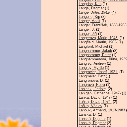
Langdon, Ken
(1)
Lange, Dagmar
(1)
Lange, John, 1942-
(4)
Langello, Kip
(2)
Langer, Adolf
(1)
Langer, František, 1888-1965
Langer, J.
(1)
Langer, Jiří
(1)
Langerová, Marie, 1948-
(1)
Langfield, Martin, 1962-
(1)
Langford, Michael
(1)
Langhammer, Jakub
(2)
Langhammer, Peter
(1)
Langhammerová, Jiřina, 1939
Langley, Andrew
(1)
Langley, Myrtle
(1)
Langmeier, Josef, 1921-
(1)
Langmeier, Petr
(1)
Langronová, D.
(1)
Langrová, Petra
(1)
Laniecki, Jedrzej
(2)
Lanigan, Catherine, 1947-
(1)
Laňka, David, 1947-
(1)
Laňka, David, 1974-
(2)
Laňka, Václav
(1)
Lanoux, Armand, 1913-1983
(
Lánská, D.
(1)
Lanská, Dagmar
(1)
Lánská, Dagmar
(2)