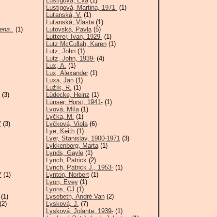
Lustigová, Eva
(1)
Lustigová, Martina, 1971-
(1)
Luťanská, V.
(1)
Luťanská, Vlasta
(1)
ena..
(1)
Lutovská, Pavla
(5)
Lutterer, Ivan, 1929-
(1)
Lutz McCullah, Karen
(1)
Lutz, John
(1)
Lutz, John, 1939-
(4)
Lux, A.
(1)
Lux, Alexander
(1)
Luxa, Jan
(1)
Lužík, R.
(1)
(3)
Lüdecke, Heinz
(1)
Lünser, Horst, 1941-
(1)
Lvová, Míla
(1)
Lyčka, M.
(1)
7
(3)
Lyčková, Viola
(6)
Lye, Keith
(1)
Lyer, Stanislav, 1900-1971
(3)
Lykkenborg, Marta
(1)
Lynds, Gayle
(1)
Lynch, Patrick
(2)
Lynch, Patrick J., 1953-
(1)
7
(1)
Lynton, Norbert
(1)
Lyon, Evey
(1)
Lyons, CJ
(1)
(1)
Lysebeth, André Van
(2)
(2)
Lysková, J.
(7)
Lysková, Jolanta, 1939-
(1)