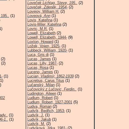
Loveček Lichtag, Steve, 195..
(2)
Loveček, Zdeněk, 1954-
(2)
Lovejoy, William H.
(2)
 195..
(1)
Loveová, Ann
(1)
)
Lovis, Kateřina
(1)
Lovis-Miler, Kateřina
(2)
1)
Lovric, M.R.
(1)
Lowell, Elizabeth
(2)
Lowell, Elizabeth, 1944-
(9)
Loxton, Howard
(1)
Ložek, Vojen, 1925-
(1)
Lubbeck, William, 1920-
(1)
Luca, Gris di
(1)
(2)
Lucas, James
(1)
(2)
Lucas, Lilly, 1987-
(2)
Lucas, Rosa
(1)
Luceno, James
(1)
1-
(1)
Lucian, Vladimír, 1862-1939
(2)
1)
Lucretius, Carus Titus
(1)
)
Lučanský, Milan
(1)
Lučovický z Lučovic, Ferdin..
(1)
Ludington, Aileen
(1)
002
Ludlum, Robert
(1)
Ludlum, Robert, 1927-2001
(5)
Ludva, Roman
(2)
Ludvík, Bedřich, 1953-
(1)
ady..
(1)
Ludvík, J.
(1)
6-1..
(1)
Ludvík, Jakub
(1)
Ludvík, M.
(2)
Ludvíková, Jitka, 1981-
(2)