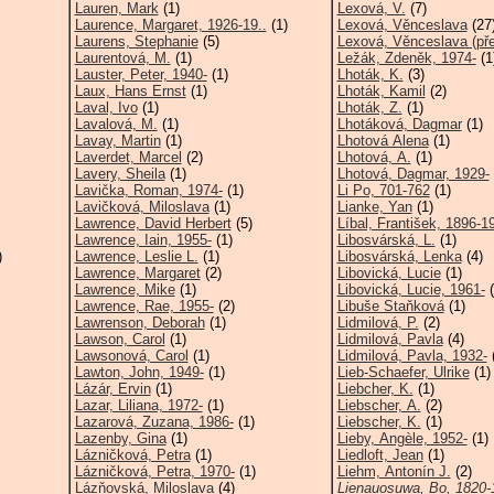
Lauren, Mark
(1)
Lexová, V.
(7)
Laurence, Margaret, 1926-19..
(1)
Lexová, Věnceslava
(27
Laurens, Stephanie
(5)
Lexová, Věnceslava (pře
Laurentová, M.
(1)
Ležák, Zdeněk, 1974-
(1
Lauster, Peter, 1940-
(1)
Lhoták, K.
(3)
Laux, Hans Ernst
(1)
Lhoták, Kamil
(2)
Laval, Ivo
(1)
Lhoták, Z.
(1)
Lavalová, M.
(1)
Lhotáková, Dagmar
(1)
Lavay, Martin
(1)
Lhotová Alena
(1)
Laverdet, Marcel
(2)
Lhotová, A.
(1)
Lavery, Sheila
(1)
Lhotová, Dagmar, 1929-
Lavička, Roman, 1974-
(1)
Li Po, 701-762
(1)
Lavičková, Miloslava
(1)
Lianke, Yan
(1)
Lawrence, David Herbert
(5)
Líbal, František, 1896-1
Lawrence, Iain, 1955-
(1)
Libosvárská, L.
(1)
)
Lawrence, Leslie L.
(1)
Libosvárská, Lenka
(4)
Lawrence, Margaret
(2)
Libovická, Lucie
(1)
Lawrence, Mike
(1)
Libovická, Lucie, 1961-
(
Lawrence, Rae, 1955-
(2)
Libuše Staňková
(1)
Lawrenson, Deborah
(1)
Lidmilová, P.
(2)
Lawson, Carol
(1)
Lidmilová, Pavla
(4)
Lawsonová, Carol
(1)
Lidmilová, Pavla, 1932-
(
Lawton, John, 1949-
(1)
Lieb-Schaefer, Ulrike
(1)
Lázár, Ervin
(1)
Liebcher, K.
(1)
Lazar, Liliana, 1972-
(1)
Liebscher, A.
(2)
Lazarová, Zuzana, 1986-
(1)
Liebscher, K.
(1)
Lazenby, Gina
(1)
Lieby, Angèle, 1952-
(1)
Lázničková, Petra
(1)
Liedloft, Jean
(1)
Lázničková, Petra, 1970-
(1)
Liehm, Antonín J.
(2)
Lázňovská, Miloslava
(4)
Lienauosuwa, Bo, 1820-