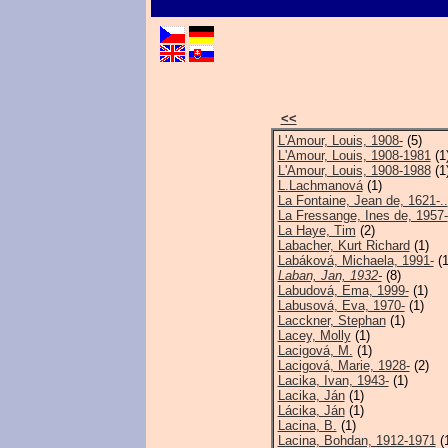
<<
L'Amour, Louis, 1908-
(5)
L'Amour, Louis, 1908-1981
(1
L'Amour, Louis, 1908-1988
(1
L.Lachmanová
(1)
La Fontaine, Jean de, 1621-..
La Fressange, Ines de, 1957-
La Haye, Tim
(2)
Labacher, Kurt Richard
(1)
Labáková, Michaela, 1991-
(1
Laban, Jan, 1932-
(8)
Labudová, Ema, 1999-
(1)
Labusová, Eva, 1970-
(1)
Lacckner, Stephan
(1)
Lacey, Molly
(1)
Lacigová, M.
(1)
Lacigová, Marie, 1928-
(2)
Lacika, Ivan, 1943-
(1)
Lacika, Ján
(1)
Lácika, Ján
(1)
Lacina, B.
(1)
Lacina, Bohdan, 1912-1971
(