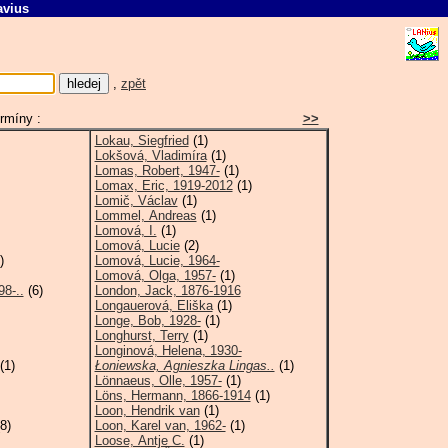
avius
L
,
zpět
rmíny :
>>
Lokau, Siegfried
(1)
Lokšová, Vladimíra
(1)
Lomas, Robert, 1947-
(1)
Lomax, Eric, 1919-2012
(1)
Lomič, Václav
(1)
Lommel, Andreas
(1)
Lomová, I.
(1)
Lomová, Lucie
(2)
)
Lomová, Lucie, 1964-
Lomová, Olga, 1957-
(1)
98-..
(6)
London, Jack, 1876-1916
Longauerová, Eliška
(1)
Longe, Bob, 1928-
(1)
Longhurst, Terry
(1)
Longinová, Helena, 1930-
(1)
Łoniewska, Agnieszka Lingas..
(1)
Lönnaeus, Olle, 1957-
(1)
Löns, Hermann, 1866-1914
(1)
Loon, Hendrik van
(1)
8)
Loon, Karel van, 1962-
(1)
Loose, Antje C.
(1)