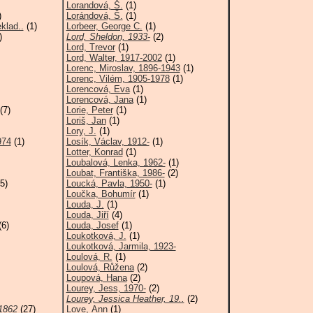
Lorandová, Š.
(1)
)
Lorándová, Š.
(1)
klad..
(1)
Lorbeer, George C.
(1)
)
Lord, Sheldon, 1933-
(2)
Lord, Trevor
(1)
Lord, Walter, 1917-2002
(1)
Lorenc, Miroslav, 1896-1943
(1)
Lorenc, Vilém, 1905-1978
(1)
Lorencová, Eva
(1)
Lorencová, Jana
(1)
(7)
Lorie, Peter
(1)
Loriš, Jan
(1)
Lory, J.
(1)
974
(1)
Losík, Václav, 1912-
(1)
Lotter, Konrad
(1)
Loubalová, Lenka, 1962-
(1)
Loubat, Františka, 1986-
(2)
5)
Loucká, Pavla, 1950-
(1)
Loučka, Bohumír
(1)
Louda, J.
(1)
Louda, Jiří
(4)
6)
Louda, Josef
(1)
Loukotková, J.
(1)
Loukotková, Jarmila, 1923-
Loulová, R.
(1)
Loulová, Růžena
(2)
Loupová, Hana
(2)
Lourey, Jess, 1970-
(2)
Lourey, Jessica Heather, 19..
(2)
1862
(27)
Love, Ann
(1)