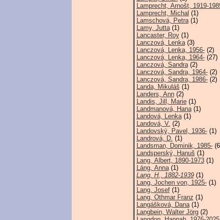
Lamprecht, Arnošt, 1919-198
Lamprecht, Michal
(1)
Lamschová, Petra
(1)
Lamy, Jutta
(1)
Lancaster, Roy
(1)
Lanczová, Lenka
(3)
Lanczová, Lenka, 1956-
(2)
Lanczová, Lenka, 1964-
(27)
Lanczová, Sandra
(2)
Lanczová, Sandra, 1964-
(2)
Lanczová, Sandra, 1986-
(2)
Landa, Mikuláš
(1)
Landers, Ann
(2)
Landis, Jill, Marie
(1)
Landmanová, Hana
(1)
Landová, Lenka
(1)
Landová, V.
(2)
Landovský, Pavel, 1936-
(1)
Landrová, D.
(1)
Landsman, Dominik, 1985-
(6
Landsperský, Hanuš
(1)
Lang, Albert, 1890-1973
(1)
Láng, Anna
(1)
Lang, H., 1882-1939
(1)
Lang, Jochen von, 1925-
(1)
Lang, Josef
(1)
Lang, Othmar Franz
(1)
Langášková, Dana
(1)
Langbein, Walter Jörg
(2)
Langdon, Hannah, 1976-2025