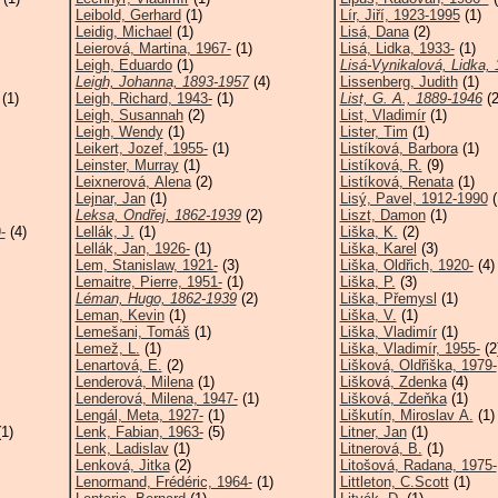
Leibold, Gerhard
(1)
Lír, Jiří, 1923-1995
(1)
Leidig, Michael
(1)
Lisá, Dana
(2)
Leierová, Martina, 1967-
(1)
Lisá, Lidka, 1933-
(1)
Leigh, Eduardo
(1)
Lisá-Vynikalová, Lidka, 
Leigh, Johanna, 1893-1957
(4)
Lissenberg, Judith
(1)
(1)
Leigh, Richard, 1943-
(1)
List, G. A., 1889-1946
(2
Leigh, Susannah
(2)
List, Vladimír
(1)
Leigh, Wendy
(1)
Lister, Tim
(1)
Leikert, Jozef, 1955-
(1)
Listíková, Barbora
(1)
Leinster, Murray
(1)
Listíková, R.
(9)
Leixnerová, Alena
(2)
Listíková, Renata
(1)
Lejnar, Jan
(1)
Lisý, Pavel, 1912-1990
(
Leksa, Ondřej, 1862-1939
(2)
Liszt, Damon
(1)
-
(4)
Lellák, J.
(1)
Liška, K.
(2)
Lellák, Jan, 1926-
(1)
Liška, Karel
(3)
Lem, Stanislaw, 1921-
(3)
Liška, Oldřich, 1920-
(4)
Lemaitre, Pierre, 1951-
(1)
Liška, P.
(3)
Léman, Hugo, 1862-1939
(2)
Liška, Přemysl
(1)
Leman, Kevin
(1)
Liška, V.
(1)
Lemešani, Tomáš
(1)
Liška, Vladimír
(1)
Lemež, L.
(1)
Liška, Vladimír, 1955-
(2
Lenartová, E.
(2)
Lišková, Oldřiška, 1979-
Lenderová, Milena
(1)
Lišková, Zdenka
(4)
Lenderová, Milena, 1947-
(1)
Lišková, Zdeňka
(1)
Lengál, Meta, 1927-
(1)
Liškutín, Miroslav A.
(1)
1)
Lenk, Fabian, 1963-
(5)
Litner, Jan
(1)
Lenk, Ladislav
(1)
Litnerová, B.
(1)
Lenková, Jitka
(2)
Litošová, Radana, 1975-
Lenormand, Frédéric, 1964-
(1)
Littleton, C.Scott
(1)