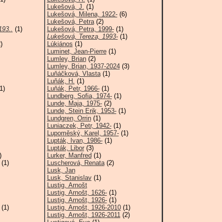
Lukešová, J.
(1)
Lukešová, Milena, 1922-
(6)
Lukešová, Petra
(2)
193..
(1)
Lukešová, Petra, 1999-
(1)
Lukešová, Tereza, 1993-
(1)
)
Lúkiános
(1)
Luminet, Jean-Pierre
(1)
Lumley, Brian
(2)
Lumley, Brian, 1937-2024
(3)
Luňáčková, Vlasta
(1)
Luňák, H.
(1)
1)
Luňák, Petr, 1966-
(1)
Lundberg, Sofia, 1974-
(1)
Lunde, Maja, 1975-
(2)
Lunde, Stein Erik, 1953-
(1)
Lundgren, Orrin
(1)
Luniaczek, Petr, 1942-
(1)
Lupoměský, Karel, 1957-
(1)
Lupták, Ivan, 1986-
(1)
Lupták, Libor
(3)
)
Lurker, Manfred
(1)
(1)
Luscherová, Renata
(2)
Lusk, Jan
Lusk, Stanislav
(1)
Lustig, Arnošt
Lustig, Arnošt, 1626-
(1)
Lustig, Arnošt, 1926-
(1)
(1)
Lustig, Arnošt, 1926-2010
(1)
Lustig, Arnošt, 1926-2011
(2)