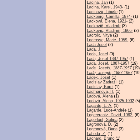
Lacina, Jan
(1)
Lacina, Karel, 1943-
(1)
Lacinová, Libuše
(1)
Läckberg, Camilla, 1974-
(1)
Lacková, Elena, 1921-
(2)
Lackovič, Vladimír
(3)
Lackovič, Vladimír, 1966-
(2)
Lacroix, Nitya
(2)
Lacrosse, Marie, 1959-
(6)
Lada Josef
(2)
Lada, J.
Lada, Josef
(9)
Lada, Josef 1887-1957
(1)
Lada, Josef, 1887-1957
(19)
Lada, Josefs, 1887-1957
(19)
Lada, Joseph, 1887-1957
(19
Ládek, Josef
(1)
Ladislav Zadražil
(1)
Ladislav, Karel
(1)
Ladmanová, H.
(1)
Ladová, Alena
(1)
Ladová, Alena, 1925-1992
(5)
Lagarde, L.-A.
(1)
Lagarde, Luce-Andrée
(1)
Lagercrantz, David, 1962-
(6)
Lagerloef, Selma
(2)
Lagronová, D.
(2)
Lagronová, Dana
(3)
Lahoda, Z.
(1)
Lachard, Bruno
(1)