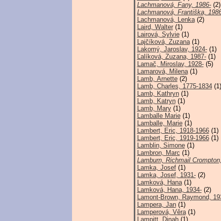
Lachmanová, Fany, 1986-
(2)
Lachmanová, Františka, 1986
Lachmanová, Lenka
(2)
Laird, Walter
(1)
Lairová, Sylvie
(1)
Lajčíková, Zuzana
(1)
Lakomý, Jaroslav, 1924-
(1)
Ľalíková, Zuzana, 1987-
(1)
Lamač, Miroslav, 1928-
(5)
Lamarová, Milena
(1)
Lamb, Arnette
(2)
Lamb, Charles, 1775-1834
(1
Lamb, Kathryn
(1)
Lamb, Katryn
(1)
Lamb, Mary
(1)
Lamballe Marie
(1)
Lamballe, Marie
(1)
Lambert, Eric, 1918-1966
(1)
Lambert, Eric, 1919-1966
(1)
Lamblin, Simone
(1)
Lambron, Marc
(1)
Lamburn, Richmail Crompton,
Lamka, Josef
(1)
Lamka, Josef, 1931-
(2)
Lamková, Hana
(1)
Lamková, Hana, 1934-
(2)
Lamont-Brown, Raymond, 19
Lampera, Jan
(1)
Lamperová, Věra
(1)
Lampitt, Dinah
(1)