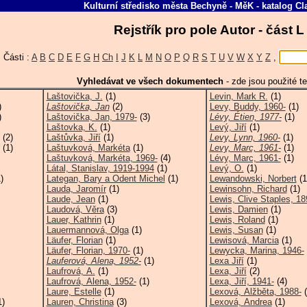
Kulturní středisko města Bechyně - MěK
-
katalog
Cl
Rejstřík pro pole Autor - část 
Části :
A
B
C
D
E
F
G
H
Ch
I
J
K
L
M
N
O
P
Q
R
S
T
U
V
W
X
Y
Z
,
Vyhledávat ve všech dokumentech
-
zde jsou použité te
Laštovička, J.
(1)
Levin, Mark R.
(1)
)
Laštovička, Jan
(2)
Levy, Buddy, 1960-
(1)
)
Laštovička, Jan, 1979-
(3)
Lévy, Étien, 1977-
(1)
Laštovka, K.
(1)
Levý, Jiří
(1)
(2)
Laštůvka, Jiří
(1)
Levy, Lynn, 1960-
(1)
(1)
Laštuvková, Markéta
(1)
Levy, Marc, 1961-
(1)
Laštuvková, Markéta, 1969-
(4)
Lévy, Marc, 1961-
(1)
Látal, Stanislav, 1919-1994
(1)
Levý, O.
(1)
)
Lategan, Bary a Odent Michel
(1)
Lewandowski, Norbert
(1
Lauda, Jaromír
(1)
Lewinsohn, Richard
(1)
Laude, Jean
(1)
Lewis, Clive Staples, 18
Laudová, Věra
(3)
Lewis, Damien
(1)
Lauer, Kathrin
(1)
Lewis, Roland
(1)
Lauermannová, Olga
(1)
Lewis, Susan
(1)
Läufer, Florian
(1)
Lewisová, Marcia
(1)
Läufer, Florian, 1970-
(1)
Lewycka, Marina, 1946-
Lauferová, Alena, 1952-
(1)
Lexa Jiří
(1)
Laufrová, A.
(1)
Lexa, Jiří
(2)
Laufrová, Alena, 1952-
(1)
Lexa, Jiří, 1941-
(4)
Laure, Estelle
(1)
Lexová, Alžběta, 1988-
(
1)
Lauren, Christina
(3)
Lexová, Andrea
(1)