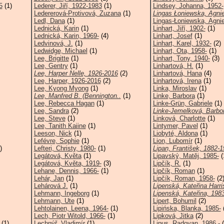
5
(1)
Lederer, Jiří, 1922-1983
(1)
Lindsey, Johanna, 1952-
Ledererová-Protivová, Zuzana
(1)
Lingas Łoniewska, Agni
Ledl, Dana
(1)
Lingas-Łoniewska, Agni
Lednická, Karin
(1)
Linhart, Jiří, 1902-
(1)
Lednická, Karin, 1969-
(4)
Linhart, Josef
(1)
Ledvinová, J.
(1)
Linhart, Karel, 1932-
(2)
Ledwidge, Michael
(1)
Linhart, Ota, 1958-
(1)
Lee, Brigitte
(1)
Linhart, Tony, 1940-
(3)
Lee, Gentry
(1)
Linhartová, H.
(1)
Lee, Harper Nelle, 1926-2016
(2)
Linhartová, Hana
(4)
Lee, Harper, 1926-2016
(2)
Linhartová, Irena
(1)
Lee, Kyong Myong
(1)
Linka, Miroslav
(1)
Lee, Manfred B. (Bennington..
(1)
Linke, Barbora
(1)
Lee, Rebecca Hagan
(1)
Linke-Grün, Gabriele
(1)
Lee, Sandra
(2)
Linke-Jemelková, Barbo
Lee, Steve
(1)
Linková, Charlotte
(1)
Lee, Tanith Kaiine
(1)
Lintymer, Pavel
(1)
Leeson, Nick
(1)
Liobyté, Aldona
(1)
Lefévre, Sophie
(1)
Lion, Lubomír
(1)
)
Lefteri, Christy, 1980-
(1)
Lipan, František, 1882-
Legátová, Květa
(1)
Lipavský, Matěj, 1985-
(
Legátová, Květa, 1919-
(3)
Lipčík, R.
(1)
Lehane, Dennis, 1966-
(1)
Lipčík, Roman
(1)
Lehár, Jan
(1)
Lipčík, Roman, 1958-
(2
Lehárová J.
(1)
Lipenská, Kateřina Harri
Lehmann, Ingeborg
(1)
Lipenská, Kateřina, 1983
Lehmann, Ute
(1)
Lipert, Bohumil
(2)
Lehtolainen, Leena, 1964-
(1)
Lipińska, Blanka, 1985-
(
Lech, Piotr Witold, 1966-
(1)
Lipková, Jitka
(2)
(1)
Lechnýř, Vladimír
(1)
Lipus, Radovan, 1986 -
(