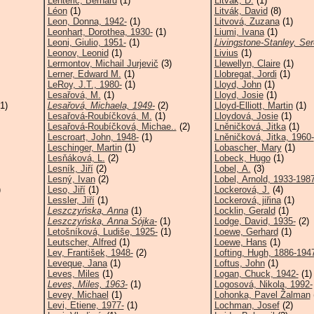
Lenteric, Bernard
(1)
Litvák, D.
(1)
Léon
(1)
Litvák, David
(8)
Leon, Donna, 1942-
(1)
Litvová, Zuzana
(1)
Leonhart, Dorothea, 1930-
(1)
Liumi, Ivana
(1)
Leoni, Giulio, 1951-
(1)
Livingstone-Stanley, Ser
Leonov, Leonid
(1)
Livius
(1)
Lermontov, Michail Jurjevič
(3)
Llewellyn, Claire
(1)
Lerner, Edward M.
(1)
Llobregat, Jordi
(1)
LeRoy, J.T., 1980-
(1)
Lloyd, John
(1)
Lesařová, M.
(1)
Lloyd, Josie
(1)
1)
Lesařová, Michaela, 1949-
(2)
Lloyd-Elliott, Martin
(1)
Lesařová-Roubíčková, M.
(1)
Lloydová, Josie
(1)
Lesařová-Roubíčková, Michae..
(2)
Lněničková, Jitka
(1)
Lescroart, John, 1948-
(1)
Lněničková, Jitka, 1960-
Leschinger, Martin
(1)
Lobascher, Mary
(1)
Lesňáková, L.
(2)
Lobeck, Hugo
(1)
Lesník, Jiří
(2)
Lobel, A.
(3)
Lesný, Ivan
(2)
Lobel, Arnold, 1933-198
)
Leso, Jiří
(1)
Lockerová, J.
(4)
Lessler, Jiří
(1)
Lockerová, jiřina
(1)
Leszczyńska, Anna
(1)
Locklin, Gerald
(1)
Leszczyńska, Anna Sójka-
(1)
Lodge, David, 1935-
(2)
Letošníková, Ludiše, 1925-
(1)
Loewe, Gerhard
(1)
Leutscher, Alfred
(1)
Loewe, Hans
(1)
Lev, František, 1948-
(2)
Lofting, Hugh, 1886-194
Leveque, Jana
(1)
Loftus, John
(1)
Leves, Miles
(1)
Logan, Chuck, 1942-
(1)
Leves, Miles, 1963-
(1)
Logosová, Nikola, 1992-
Levey, Michael
(1)
Lohonka, Pavel Žalman
Levi, Etiene, 1977-
(1)
Lochman, Josef
(2)