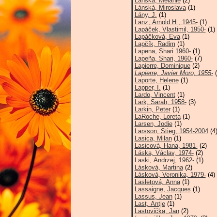
Lánská, Melánie
(2)
Lánská, Miroslava
(1)
Lány, J.
(1)
Lanz, Arnold H., 1945-
(1)
Lapáček, Vlastimil, 1950-
(1)
Lapáčková, Eva
(1)
Lapčík, Radim
(1)
Lapena, Shari 1960-
(1)
Lapeña, Shari, 1960-
(7)
Lapierre, Dominique
(2)
Lapierre, Javier Moro, 1955-
(
Laporte, Helene
(1)
Lapper, I.
(1)
Lardo, Vincent
(1)
Lark, Sarah, 1958-
(3)
Larkin, Peter
(1)
LaRoche, Loreta
(1)
Larsen, Jodie
(1)
Larsson, Stieg, 1954-2004
(4
Lasica, Milan
(1)
Lasicová, Hana, 1981-
(2)
Láska, Václav, 1974-
(2)
Laski, Andrzej, 1962-
(1)
Lásková, Martina
(2)
Lásková, Veronika, 1979-
(4)
Lasletová, Anna
(1)
Lassaigne, Jacques
(1)
Lassus, Jean
(1)
Last, Antje
(1)
Lastovička, Jan
(2)