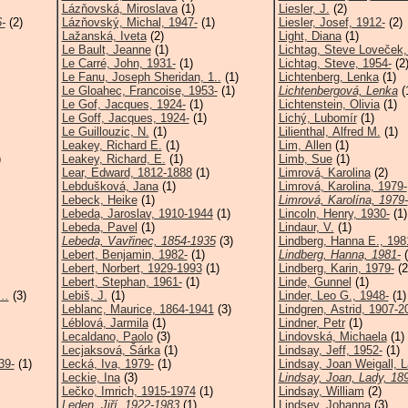
Lázňovská, Miroslava
(1)
Liesler, J.
(2)
-
(2)
Lázňovský, Michal, 1947-
(1)
Liesler, Josef, 1912-
(2)
Lažanská, Iveta
(2)
Light, Diana
(1)
Le Bault, Jeanne
(1)
Lichtag, Steve Loveček,
Le Carré, John, 1931-
(1)
Lichtag, Steve, 1954-
(2
Le Fanu, Joseph Sheridan, 1..
(1)
Lichtenberg, Lenka
(1)
Le Gloahec, Francoise, 1953-
(1)
Lichtenbergová, Lenka
(
Le Gof, Jacques, 1924-
(1)
Lichtenstein, Olivia
(1)
Le Goff, Jacques, 1924-
(1)
Lichý, Lubomír
(1)
Le Guillouzic, N.
(1)
Lilienthal, Alfred M.
(1)
Leakey, Richard E.
(1)
Lim, Allen
(1)
)
Leakey, Richard, E.
(1)
Limb, Sue
(1)
Lear, Edward, 1812-1888
(1)
Limrová, Karolina
(2)
Lebdušková, Jana
(1)
Limrová, Karolina, 1979-
Lebeck, Heike
(1)
Limrová, Karolína, 1979-
Lebeda, Jaroslav, 1910-1944
(1)
Lincoln, Henry, 1930-
(1)
Lebeda, Pavel
(1)
Lindaur, V.
(1)
Lebeda, Vavřinec, 1854-1935
(3)
Lindberg, Hanna E., 198
Lebert, Benjamin, 1982-
(1)
Lindberg, Hanna, 1981-
(
Lebert, Norbert, 1929-1993
(1)
Lindberg, Karin, 1979-
(2
Lebert, Stephan, 1961-
(1)
Linde, Gunnel
(1)
..
(3)
Lebiš, J.
(1)
Linder, Leo G., 1948-
(1)
Leblanc, Maurice, 1864-1941
(3)
Lindgren, Astrid, 1907-2
Léblová, Jarmila
(1)
Lindner, Petr
(1)
Lecaldano, Paolo
(3)
Lindovská, Michaela
(1)
Lecjaksová, Šárka
(1)
Lindsay, Jeff, 1952-
(1)
39-
(1)
Lecká, Iva, 1979-
(1)
Lindsay, Joan Weigall, L
Leckie, Ina
(3)
Lindsay, Joan, Lady, 189
Lečko, Imrich, 1915-1974
(1)
Lindsay, William
(2)
Leden, Jiří, 1922-1983
(1)
Lindsey, Johanna
(3)