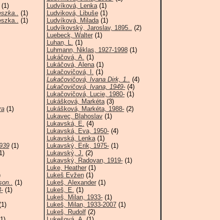
(1)
Ludvíková, Lenka
(1)
eszka..
(1)
Ludviková, Libuše
(1)
eszka..
(1)
Ludvíková, Milada
(1)
Ludvíkovský, Jaroslav, 1895..
(2)
Luebeck, Walter
(1)
Luhan, L.
(1)
Luhmann, Niklas, 1927-1998
(1)
Lukáčová, A.
(1)
Lukáčová, Alena
(1)
Lukačovičová, I.
(1)
Lukačovičová, Ivana Dirk, 1..
(4)
Lukačovičová, Ivana, 1949-
(4)
Lukačovičová, Lucie, 1980-
(1)
Lukášková, Markéta
(3)
ra
(1)
Lukášková, Markéta, 1988-
(2)
Lukavec, Blahoslav
(1)
Lukavská, E.
(4)
Lukavská, Eva, 1950-
(4)
Lukavská, Lenka
(1)
1939
(1)
Lukavský, Erik, 1975-
(1)
1)
Lukavský, J.
(2)
Lukavský, Radovan, 1919-
(1)
Luke, Heather
(1)
)
Lukeš Evžen
(1)
son..
(1)
Lukeš, Alexander
(1)
-
(1)
Lukeš, E.
(1)
Lukeš, Milan, 1933-
(1)
1)
Lukeš, Milan, 1933-2007
(1)
Lukeš, Rudolf
(2)
1)
Lukešová, A.
(1)