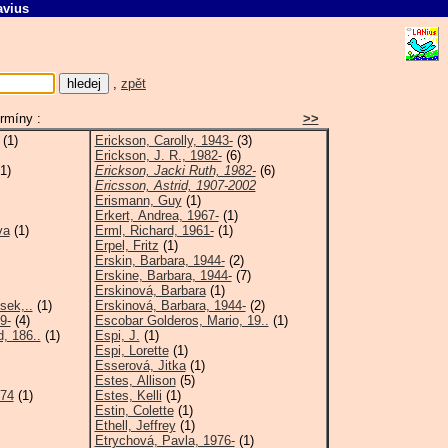
avius
E
,
zpět
rmíny :
>>
(1)
Erickson, Carolly, 1943-
(3)
Erickson, J. R., 1982-
(6)
1)
Erickson, Jacki Ruth, 1982-
(6)
Ericsson, Astrid, 1907-2002
Erismann, Guy
(1)
Erkert, Andrea, 1967-
(1)
va
(1)
Erml, Richard, 1961-
(1)
Erpel, Fritz
(1)
Erskin, Barbara, 1944-
(2)
Erskine, Barbara, 1944-
(7)
Erskinová, Barbara
(1)
sek,..
(1)
Erskinová, Barbara, 1944-
(2)
9-
(4)
Escobar Golderos, Mario, 19..
(1)
, 186..
(1)
Espi, J.
(1)
Espi, Lorette
(1)
Esserová, Jitka
(1)
Estes, Allison
(5)
974
(1)
Estes, Kelli
(1)
Estin, Colette
(1)
Ethell, Jeffrey
(1)
Etrychová, Pavla, 1976-
(1)