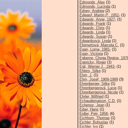
Edmonds, Alex
(1)
Edmonds, Lucinda
(1)
Edney, Andrew
(2)
Edward, Martin P., 1951-
(1)
Edwards, Anne, 1927-
(1)
Edwards, Frank
(1)
Edwards, Chris
(1)
Edwards, Linda
(1)
Edwards, Susan
(1)
Edwardsová, Linda
(1)
Efemertová, Marcela C.
(1)
Egan, Lorna, 1981-
(1)
Egan, Victoria
(1)
Egbeme, Choga Regina, 1976
Egerickx, Roger
(1)
Egli, Werner J., 1943-
(1)
Ehlers, Silke
(1)
Ehm, J.
(1)
Ehm, Josef, 1909-1989
(3)
Ehrenberger, Silke
(1)
Ehrenbergerová, Lucie
(1)
Ehrenbergerová, Nicole
(1)
Ehrler, Wilfried
(1)
Echaudemaison, C.D.
(1)
Echenoz, Jean
(1)
Eiber, Hans
(1)
Eidler, Petr, 1958-
(6)
Eichhorn, Thomas
(1)
Eichler, Bohuslav
(1)
Eichler, Ivo
(1)