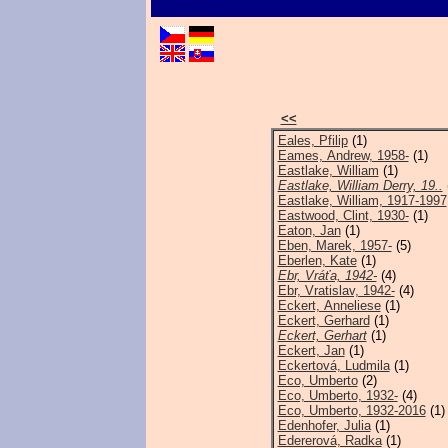
<<
Eales, Pfilip
(1)
Eames, Andrew, 1958-
(1)
Eastlake, William
(1)
Eastlake, William Derry, 19..
Eastlake, William, 1917-1997
Eastwood, Clint, 1930-
(1)
Eaton, Jan
(1)
Eben, Marek, 1957-
(5)
Eberlen, Kate
(1)
Ebr, Vráťa, 1942-
(4)
Ebr, Vratislav, 1942-
(4)
Eckert, Anneliese
(1)
Eckert, Gerhard
(1)
Eckert, Gerhart
(1)
Eckert, Jan
(1)
Eckertová, Ludmila
(1)
Eco, Umberto
(2)
Eco, Umberto, 1932-
(4)
Eco, Umberto, 1932-2016
(1)
Edenhofer, Julia
(1)
Edererová, Radka
(1)