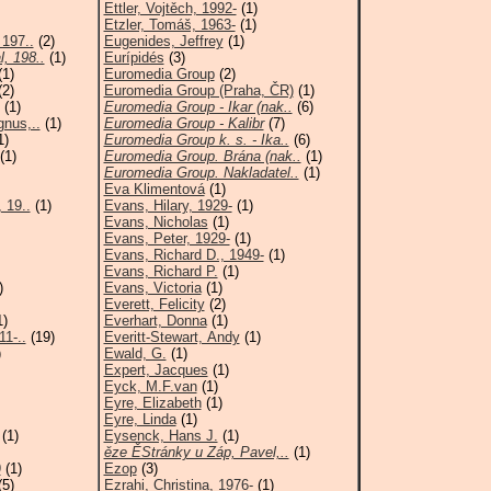
Ettler, Vojtěch, 1992-
(1)
Etzler, Tomáš, 1963-
(1)
 197..
(2)
Eugenides, Jeffrey
(1)
, 198..
(1)
Eurípidés
(3)
1)
Euromedia Group
(2)
2)
Euromedia Group (Praha, ČR)
(1)
(1)
Euromedia Group - Ikar (nak..
(6)
nus,..
(1)
Euromedia Group - Kalibr
(7)
1)
Euromedia Group k. s. - Ika..
(6)
(1)
Euromedia Group. Brána (nak..
(1)
Euromedia Group. Nakladatel..
(1)
Eva Klimentová
(1)
 19..
(1)
Evans, Hilary, 1929-
(1)
Evans, Nicholas
(1)
Evans, Peter, 1929-
(1)
Evans, Richard D., 1949-
(1)
Evans, Richard P.
(1)
)
Evans, Victoria
(1)
Everett, Felicity
(2)
1)
Everhart, Donna
(1)
11-..
(19)
Everitt-Stewart, Andy
(1)
)
Ewald, G.
(1)
Expert, Jacques
(1)
Eyck, M.F.van
(1)
Eyre, Elizabeth
(1)
Eyre, Linda
(1)
(1)
Eysenck, Hans J.
(1)
ěze ĚStránky u Záp, Pavel,..
(1)
9
(1)
Ezop
(3)
5)
Ezrahi, Christina, 1976-
(1)