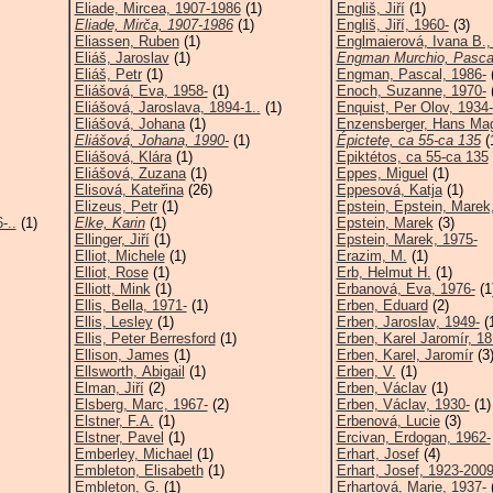
Eliade, Mircea, 1907-1986
(1)
Engliš, Jiří
(1)
Eliade, Mirča, 1907-1986
(1)
Engliš, Jiří, 1960-
(3)
Eliassen, Ruben
(1)
Englmaierová, Ivana B.,
Eliáš, Jaroslav
(1)
Engman Murchio, Pascal
Eliáš, Petr
(1)
Engman, Pascal, 1986-
(
Eliášová, Eva, 1958-
(1)
Enoch, Suzanne, 1970-
(
Eliášová, Jaroslava, 1894-1..
(1)
Enquist, Per Olov, 1934-
Eliášová, Johana
(1)
Enzensberger, Hans Mag
Eliášová, Johana, 1990-
(1)
Épictete, ca 55-ca 135
(
Eliášová, Klára
(1)
Epiktétos, ca 55-ca 135
Eliášová, Zuzana
(1)
Eppes, Miguel
(1)
Elisová, Kateřina
(26)
Eppesová, Katja
(1)
Elizeus, Petr
(1)
Epstein, Epstein, Marek,
-..
(1)
Elke, Karin
(1)
Epstein, Marek
(3)
Ellinger, Jiří
(1)
Epstein, Marek, 1975-
Elliot, Michele
(1)
Erazim, M.
(1)
Elliot, Rose
(1)
Erb, Helmut H.
(1)
Elliott, Mink
(1)
Erbanová, Eva, 1976-
(1
Ellis, Bella, 1971-
(1)
Erben, Eduard
(2)
Ellis, Lesley
(1)
Erben, Jaroslav, 1949-
(
Ellis, Peter Berresford
(1)
Erben, Karel Jaromír, 18
Ellison, James
(1)
Erben, Karel, Jaromír
(3
Ellsworth, Abigail
(1)
Erben, V.
(1)
Elman, Jiří
(2)
Erben, Václav
(1)
Elsberg, Marc, 1967-
(2)
Erben, Václav, 1930-
(1)
Elstner, F.A.
(1)
Erbenová, Lucie
(3)
Elstner, Pavel
(1)
Ercivan, Erdogan, 1962-
Emberley, Michael
(1)
Erhart, Josef
(4)
Embleton, Elisabeth
(1)
Erhart, Josef, 1923-200
Embleton, G.
(1)
Erhartová, Marie, 1937-
(