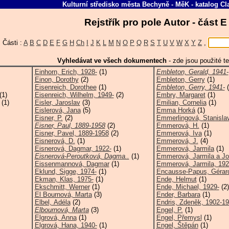
Kulturní středisko města Bechyně - MěK
-
katalog
Cl
Rejstřík pro pole Autor - část 
Části :
A
B
C
D
E
F
G
H
Ch
I
J
K
L
M
N
O
P
Q
R
S
T
U
V
W
X
Y
Z
,
Vyhledávat ve všech dokumentech
-
zde jsou použité te
Einhorn, Erich, 1928-
(1)
Embleton, Gerald, 1941-
Einon, Dorothy
(2)
Embleton, Gerry
(1)
Eisenreich, Dorothee
(1)
Embleton, Gerry, 1941-
(
(1)
Eisenreich, Wilhelm, 1949-
(2)
Embry, Margaret
(1)
(1)
Eisler, Jaroslav
(3)
Emilian, Cornelia
(1)
Eislerová, Jana
(5)
Emma Horká
(1)
Eisner, P.
(2)
Emmerlingová, Stanisla
Eisner, Paul, 1889-1958
(2)
Emmerová, H.
(1)
Eisner, Pavel, 1889-1958
(2)
Emmerová, Iva
(1)
Eisnerová, D.
(1)
Emmerová, J.
(4)
Eisnerová, Dagmar, 1922-
(1)
Emmerová, Jarmila
(1)
Eisnerová-Peroutková, Dagma..
(1)
Emmerová, Jarmila a Jo
Eissenmannová, Dagmar
(1)
Emmerová, Jarmila, 192
Eklund, Sigge, 1974-
(1)
Encausse-Papus, Gérard
Ekman, Klas, 1975-
(1)
Ende, Helmut
(1)
Ekschmitt, Werner
(1)
Ende, Michael, 1929-
(2)
El Bournová, Marta
(3)
Ender, Barbara
(1)
Elbel, Adéla
(2)
Endris, Zdeněk, 1902-1
Elbournová, Marta
(3)
Engel, P.
(1)
Elgrová, Anna
(1)
Engel, Přemysl
(1)
Elgrová, Hana, 1940-
(1)
Engel, Štěpán
(1)