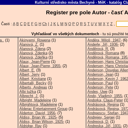
Kulturní středisko města Bechyně - MěK
-
katalóg
Cl
Register pre pole Autor - časť
Časti :
A
B
C
D
E
F
G
H
Ch
I
J
K
L
M
N
O
P
Q
R
S
T
U
V
W
X
Y
Z
,
Vyhľadávať vo všetkých dokumentoch
-
tu sú použité t
a..
(1)
Akinyemi, Rowena
(1)
Anděra, Miloš, 1947-
(6)
Alanová, Z.
(1)
Anderle, Jiří, 1936-
(2)
Alanová, Zdena
(2)
Anděrová, R.
(3)
Alanová, Zdenka
(2)
Anděrová, Romana
(8)
Alanová, Zdeňka
(1)
Anděrová, Romana, 195
Alaux, Jean-Pierre
(1)
Andersen, Hans Christia
Alaux, Jean-Pierre, 1955-
(2)
Andersen, Hans Christian
Albert, E.
(3)
Anderson, Douglas Allen
Albert, Jerry
(1)
Anderson, Jean
(1)
Albert, Kristiane
(1)
Anderson, Kevin J, 1962
Albertalli, Becky
(1)
Anderson, Paul
(1)
Alberts, Andreas
(1)
Anderson, Pete
(1)
Albi tužka
(1)
Andes, Uwe
(1)
Albrecht, J.
(1)
Ando, Vladimír, 1955-
(1
Albright, Madeleine
(1)
Andorka, Claus-Peter
(1
Albrightová, Madeleine
(1)
Andrásová, Regina
(1)
Alderac Entertainment Group
(1)
Andrásová, Regina, 197
Alderton, David, 1956-
(7)
Andreescu, Stefan, 1947
Aldiss, Brian W., 1925-
(5)
Andrejev, Sergej
(1)
Aldiss, Brian Wilson, 1925-
(1)
Andreová, D.
(1)
Aldridge, Ray
(1)
Andreska, Jiří, 1931-
(2)