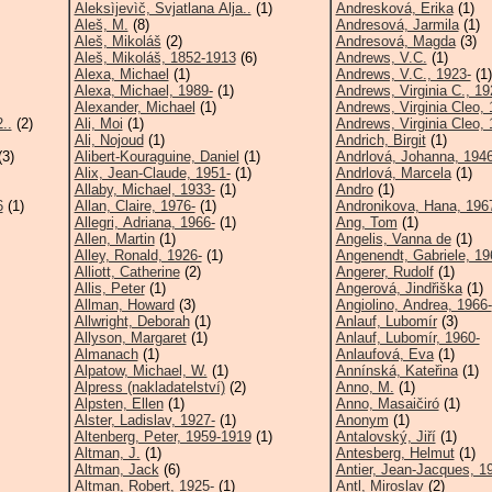
Aleksìjevìč, Svjatlana Alja..
(1)
Andresková, Erika
(1)
Aleš, M.
(8)
Andresová, Jarmila
(1)
Aleš, Mikoláš
(2)
Andresová, Magda
(3)
Aleš, Mikoláš, 1852-1913
(6)
Andrews, V.C.
(1)
Alexa, Michael
(1)
Andrews, V.C., 1923-
(1)
Alexa, Michael, 1989-
(1)
Andrews, Virginia C., 19
Alexander, Michael
(1)
Andrews, Virginia Cleo, 
..
(2)
Ali, Moi
(1)
Andrews, Virginia Cleo, 
Ali, Nojoud
(1)
Andrich, Birgit
(1)
3)
Alibert-Kouraguine, Daniel
(1)
Andrlová, Johanna, 1946
Alix, Jean-Claude, 1951-
(1)
Andrlová, Marcela
(1)
Allaby, Michael, 1933-
(1)
Andro
(1)
6
(1)
Allan, Claire, 1976-
(1)
Andronikova, Hana, 196
Allegri, Adriana, 1966-
(1)
Ang, Tom
(1)
Allen, Martin
(1)
Angelis, Vanna de
(1)
Alley, Ronald, 1926-
(1)
Angenendt, Gabriele, 19
Alliott, Catherine
(2)
Angerer, Rudolf
(1)
Allis, Peter
(1)
Angerová, Jindřiška
(1)
Allman, Howard
(3)
Angiolino, Andrea, 1966-
Allwright, Deborah
(1)
Anlauf, Lubomír
(3)
Allyson, Margaret
(1)
Anlauf, Lubomír, 1960-
Almanach
(1)
Anlaufová, Eva
(1)
Alpatow, Michael, W.
(1)
Annínská, Kateřina
(1)
Alpress (nakladatelství)
(2)
Anno, M.
(1)
Alpsten, Ellen
(1)
Anno, Masaičiró
(1)
Alster, Ladislav, 1927-
(1)
Anonym
(1)
Altenberg, Peter, 1959-1919
(1)
Antalovský, Jiří
(1)
Altman, J.
(1)
Antesberg, Helmut
(1)
Altman, Jack
(6)
Antier, Jean-Jacques, 1
Altman, Robert, 1925-
(1)
Antl, Miroslav
(2)