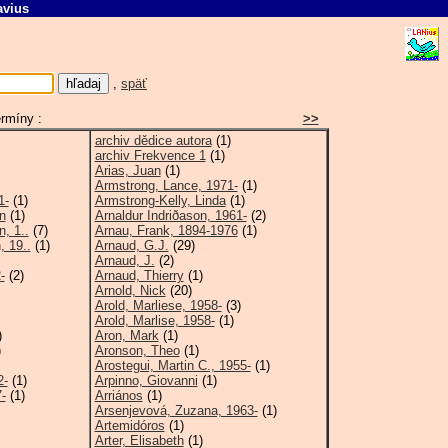
avius
 A
,
späť
ermíny :
>>
archiv dědice autora
(1)
archiv Frekvence 1
(1)
Arias, Juan
(1)
Armstrong, Lance, 1971-
(1)
1-
(1)
Armstrong-Kelly, Linda
(1)
n
(1)
Arnaldur Indriðason, 1961-
(2)
, 1..
(7)
Arnau, Frank, 1894-1976
(1)
, 19..
(1)
Arnaud, G.J.
(29)
Arnaud, J.
(2)
-
(2)
Arnaud, Thierry
(1)
Arnold, Nick
(20)
Arold, Marliese, 1958-
(3)
Arold, Marlise, 1958-
(1)
)
Aron, Mark
(1)
)
Aronson, Theo
(1)
Arostegui, Martin C., 1955-
(1)
2-
(1)
Arpinno, Giovanni
(1)
-
(1)
Arriános
(1)
Arsenjevová, Zuzana, 1963-
(1)
Artemidóros
(1)
Arter, Elisabeth
(1)