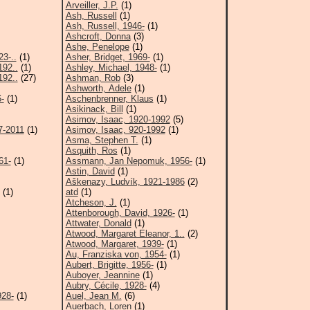
Arveiller, J.P.
(1)
Ash, Russell
(1)
Ash, Russell, 1946-
(1)
Ashcroft, Donna
(3)
Ashe, Penelope
(1)
23-..
(1)
Asher, Bridget, 1969-
(1)
192..
(1)
Ashley, Michael, 1948-
(1)
192..
(27)
Ashman, Rob
(3)
Ashworth, Adele
(1)
-
(1)
Aschenbrenner, Klaus
(1)
Asikinack, Bill
(1)
Asimov, Isaac, 1920-1992
(5)
7-2011
(1)
Asimov, Isaac, 920-1992
(1)
Asma, Stephen T.
(1)
Asquith, Ros
(1)
61-
(1)
Assmann, Jan Nepomuk, 1956-
(1)
Astin, David
(1)
Aškenazy, Ludvík, 1921-1986
(2)
(1)
atd
(1)
Atcheson, J.
(1)
Attenborough, David, 1926-
(1)
Attwater, Donald
(1)
Atwood, Margaret Eleanor, 1..
(2)
Atwood, Margaret, 1939-
(1)
Au, Franziska von, 1954-
(1)
Aubert, Brigitte, 1956-
(1)
Auboyer, Jeannine
(1)
Aubry, Cécile, 1928-
(4)
928-
(1)
Auel, Jean M.
(6)
Auerbach, Loren
(1)