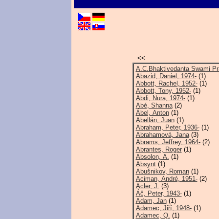
<<
A.C.Bhaktivedanta Swami Pr
Abazid, Daniel, 1974-
(1)
Abbott, Rachel, 1952-
(1)
Abbott, Tony, 1952-
(1)
Abdi, Nura, 1974-
(1)
Abé, Shanna
(2)
Ábel, Anton
(1)
Abellán, Juan
(1)
Abraham, Peter, 1936-
(1)
Abrahamová, Jana
(3)
Abrams, Jeffrey, 1964-
(2)
Abrantes, Roger
(1)
Absolon, A.
(1)
Absynt
(1)
Abušnikov, Roman
(1)
Aciman, André, 1951-
(2)
Acler, J.
(3)
Áč, Peter, 1943-
(1)
Adam, Jan
(1)
Adamec, Jiří, 1948-
(1)
Adamec, Q.
(1)