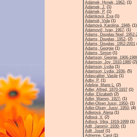
Adámek, Hynek, 1962-
(1)
Adámek, J.
(1)
Adámek, P.
(1)
Adámková, Eva
(1)
Adamoli, Vida
(1)
Adamová, Karolina, 1948-
(1)
Adamovič, Ivan, 1967-
(1)
Adams, Douglas Noel, 1952-2
Adams, Douglas, 1952-
(2)
Adams, Douglas, 1952-2001
(
Adams, Georgie
(1)
Adams, Simon
(1)
Adamson, George, 1906-198
Adamson, Joy, 1910-1980
(2)
Adamson, Lydia
(1)
Adamson, Lydia, 1936-
(5)
Adascalitei, Vasile
(1)
Adby, P.
(1)
Adeline, Marie L.
(2)
Adler, Alfred, 1870-1937
(1)
Adler, Elizabeth
(2)
Adler, Warren, 1927-
(1)
Adler-Olsen Jussi, 1950-
(1)
Adler-Olsen, Jussi, 1950-
(4)
Adlerová, Alena
(1)
Adlová, V.
(2)
Adlová, Věra, 1919-1999
(1)
Adlt, Jaromír, 1930-
(1)
Adlt, Josef
(1)
Adrienne, Carol
(1)