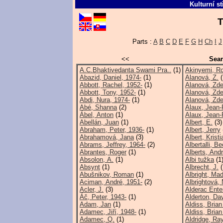
Kulturní s
T
Parts :
A
B
C
D
E
F
G
H
Ch
I
J
<<
Sear
A.C.Bhaktivedanta Swami Pra..
(1)
Akinyemi, R
Abazid, Daniel, 1974-
(1)
Alanová, Z.
(
Abbott, Rachel, 1952-
(1)
Alanová, Zd
Abbott, Tony, 1952-
(1)
Alanová, Zd
Abdi, Nura, 1974-
(1)
Alanová, Zd
Abé, Shanna
(2)
Alaux, Jean-
Ábel, Anton
(1)
Alaux, Jean-
Abellán, Juan
(1)
Albert, E.
(3)
Abraham, Peter, 1936-
(1)
Albert, Jerry
Abrahamová, Jana
(3)
Albert, Krist
Abrams, Jeffrey, 1964-
(2)
Albertalli, B
Abrantes, Roger
(1)
Alberts, And
Absolon, A.
(1)
Albi tužka
(1
Absynt
(1)
Albrecht, J.
(
Abušnikov, Roman
(1)
Albright, Mad
Aciman, André, 1951-
(2)
Albrightová,
Acler, J.
(3)
Alderac Ente
Áč, Peter, 1943-
(1)
Alderton, Da
Adam, Jan
(1)
Aldiss, Brian
Adamec, Jiří, 1948-
(1)
Aldiss, Brian
Adamec, Q.
(1)
Aldridge, Ra