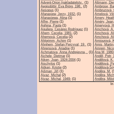
Advent-Orion (nakladatelstv..
(1)
Altmann, Die
Aegisdóttir, Eva Björg, 198..
(2)
Ambrose, Ba
Aesopus
(1)
Ambruzová, 
Afanasjew, Jerzy, 1932-
(1)
Amelová, Vě
Afanasjewa, Alina
(1)
Amery, Heat
Affre, Pierre
(1)
Améry, Jean
Aghina, Paola
(1)
Ameryová, H
Aguilera, Cesáreo Rodríguez
(1)
Amchová, A.
Ahern, Cecelia, 1981-
(2)
Amchová, Al
Ahernová, Cecelia
(2)
Amchová, Al
Ahlgrimm, Achim
(1)
Amiourová, K
Ahnhem, Stefan Percyval, 19..
(1)
Amis, Martin
Ahrensová, Ariadne
(1)
Amrein, Nico
Achmatova, Anna Andrejevna,..
(1)
Ana M, 1980
Aichele, Dietmar
(1)
Anděl, Petr, 
Aiken, Joan, 1924-2004
(1)
Andělová, K.
Aischylos
(1)
Andělová, Pe
Aitken, Kristie
(2)
Andělová-Šný
Ajšman, Jiří
(1)
Anděra, M.
(
Ajvaz, Michal
(2)
Anděra, Mich
Ajvaz, Michal, 1949-
(1)
Anděra, Milo
In