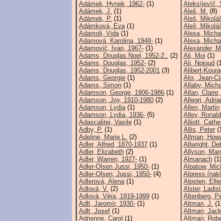
Adámek, Hynek, 1962-
(1)
Aleksìjevìč, 
Adámek, J.
(1)
Aleš, M.
(8)
Adámek, P.
(1)
Aleš, Mikolá
Adámková, Eva
(1)
Aleš, Mikolá
Adamoli, Vida
(1)
Alexa, Micha
Adamová, Karolina, 1948-
(1)
Alexa, Micha
Adamovič, Ivan, 1967-
(1)
Alexander, M
Adams, Douglas Noel, 1952-2..
(2)
Ali, Moi
(1)
Adams, Douglas, 1952-
(2)
Ali, Nojoud
(1
Adams, Douglas, 1952-2001
(3)
Alibert-Koura
Adams, Georgie
(1)
Alix, Jean-C
Adams, Simon
(1)
Allaby, Micha
Adamson, George, 1906-1986
(1)
Allan, Claire
Adamson, Joy, 1910-1980
(2)
Allegri, Adri
Adamson, Lydia
(1)
Allen, Martin
Adamson, Lydia, 1936-
(5)
Alley, Ronald
Adascalitei, Vasile
(1)
Alliott, Cathe
Adby, P.
(1)
Allis, Peter
(
Adeline, Marie L.
(2)
Allman, How
Adler, Alfred, 1870-1937
(1)
Allwright, De
Adler, Elizabeth
(2)
Allyson, Mar
Adler, Warren, 1927-
(1)
Almanach
(1
Adler-Olsen Jussi, 1950-
(1)
Alpatow, Mic
Adler-Olsen, Jussi, 1950-
(4)
Alpress (nakl
Adlerová, Alena
(1)
Alpsten, Elle
Adlová, V.
(2)
Alster, Ladis
Adlová, Věra, 1919-1999
(1)
Altenberg, P
Adlt, Jaromír, 1930-
(1)
Altman, J.
(1
Adlt, Josef
(1)
Altman, Jac
Adrienne, Carol
(1)
Altman, Robe