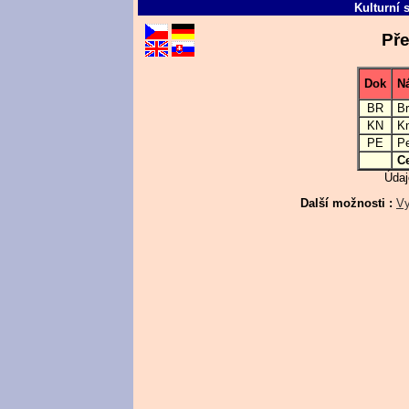
Kulturní 
Pře
Dok
N
BR
Br
KN
Kn
PE
Pe
C
Údaj
Další možnosti :
Vy